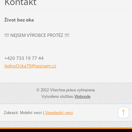
Kontakt
Život bez oka
!!!! NEJSEM VÝROBCE PROTÉZ !!!!
+420 733 19 77 44
JednoOck
a79@sezn
am.cz
© 2012 Všechna práva vyhrazena.
Vytvořeno službou
Webnode
Zobrazit:
Mobilní verzi
|
Standardní verzi