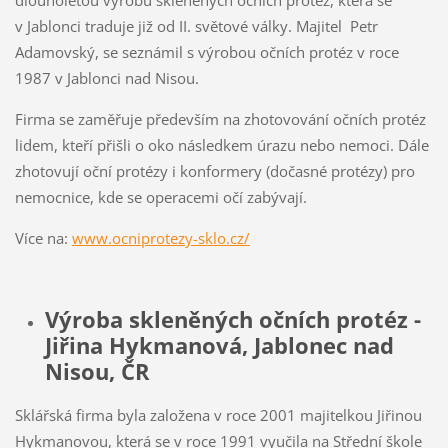
dlouholetou výrobu skleněných očních protéz, která se
v Jablonci traduje již od II. světové války. Majitel Petr
Adamovský, se seznámil s výrobou očních protéz v roce
1987 v Jablonci nad Nisou.
Firma se zaměřuje především na zhotovování očních protéz
lidem, kteří přišli o oko následkem úrazu nebo nemoci. Dále
zhotovují oční protézy i konformery (dočasné protézy) pro
nemocnice, kde se operacemi očí zabývají.
Více na:
www.ocniprotezy-sklo.cz/
Výroba skleněných očních protéz -
Jiřina Hykmanová, Jablonec nad
Nisou, ČR
Sklářská firma byla založena v roce 2001 majitelkou Jiřinou
Hykmanovou, která se v roce 1991 vyučila na Střední škole