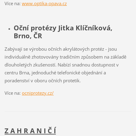
Více na:
www.optika-opava.cz
Oční protézy Jitka Klíčníková,
Brno, ČR
Zabývají se výrobou očních akrylátových protéz - jsou
individuálně zhotovovány tradičním způsobem na základě
dlouholetých zkušeností. Nabízí snadnou dostupnost v
centru Brna, jednoduché telefonické objednání a
poradenství v oboru očních protetik.
Více na:
ocniprotezy.cz/
Z A H R A N I Č Í