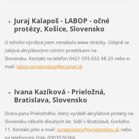
Juraj Kalapoš - LABOP - očné
protézy, Košice, Slovensko
U tohoho výrobce jsem nenalezla www stránky. Údajně se
zabývá akrylátovými očními protézkami na
Slovensku. Kontakt na telefon 0421 055 632 48 20 nebo e-
mail:
labop-ocneprotezy@eccenet.sk
Ivana Kazíková - Prieložná,
Bratislava, Slovensko
Dcera pana Prieložného, který vyráběl akrylátové protézy na
Slovensku několik dlouhých let. Sídlí v Bratislavě, Gorkého
11. Kontakt přes e-mail:
ocneprotezy@ocneprotezy.sk
nebo
na telefonním čísle: 0903576366.