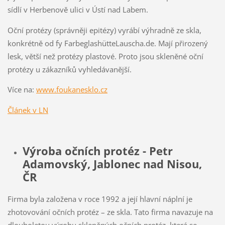
sídlí v Herbenově ulici v Ústí nad Labem.
Oční protézy (správněji epitézy) vyrábí výhradně ze skla,
konkrétně od fy FarbeglashütteLauscha.de. Mají přirozený
lesk, větší než protézy plastové. Proto jsou skleněné oční
protézy u zákazníků vyhledávanější.
Více na:
www.foukanesklo.cz
Článek v LN
Výroba očních protéz - Petr
Adamovský, Jablonec nad Nisou,
ČR
Firma byla založena v roce 1992 a její hlavní náplní je
zhotovování očních protéz – ze skla. Tato firma navazuje na