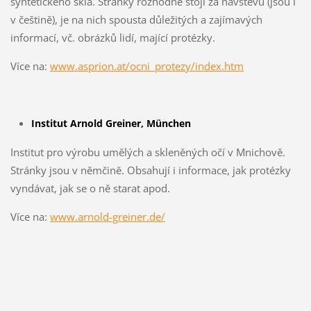
syntetického skla. Stránky rozhodně stojí za návštěvu (jsou i
v češtině), je na nich spousta důležitých a zajímavých
informací, vč. obrázků lidí, mající protézky.
Více na:
www.asprion.at/ocni_protezy/index.htm
Institut Arnold Greiner, München
Institut pro výrobu umělých a skleněných očí v Mnichově.
Stránky jsou v němčině. Obsahují i informace, jak protézky
vyndávat, jak se o ně starat apod.
Více na:
www.arnold-greiner.de/