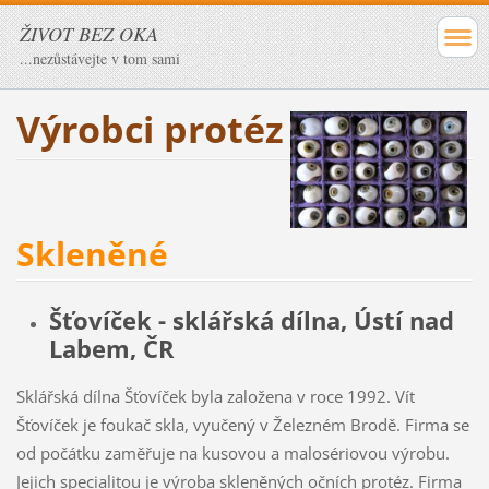
ŽIVOT BEZ OKA
...nezůstávejte v tom sami
Výrobci protéz
Skleněné
Šťovíček - sklářská dílna, Ústí nad
Labem, ČR
Sklářská dílna Šťovíček byla založena v roce 1992. Vít
Šťovíček je foukač skla, vyučený v Železném Brodě. Firma se
od počátku zaměřuje na kusovou a malosériovou výrobu.
Jejich specialitou je výroba skleněných očních protéz. Firma