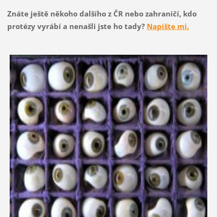
Znáte ještě někoho dalšího z ČR nebo zahraničí, kdo
protézy vyrábí a nenašli jste ho tady?
Napište mi.