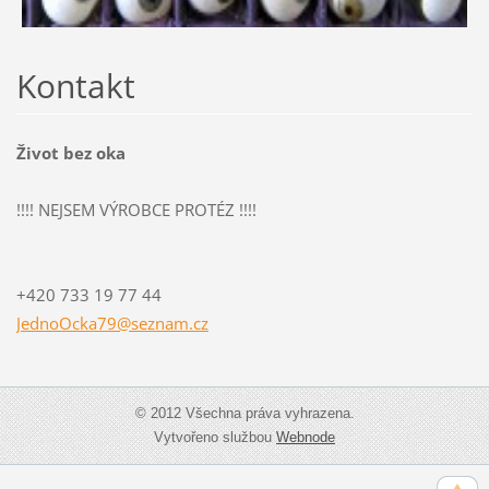
Kontakt
Život bez oka
!!!! NEJSEM VÝROBCE PROTÉZ !!!!
+420 733 19 77 44
JednoOck
a79@sezn
am.cz
© 2012 Všechna práva vyhrazena.
Vytvořeno službou
Webnode