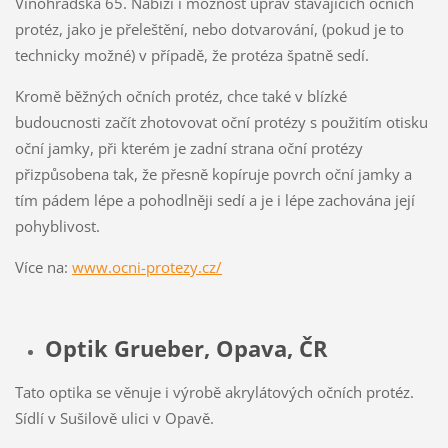
Vinohradská 65. Nabízí i možnost úprav stávajících očních
protéz, jako je přeleštění, nebo dotvarování, (pokud je to
technicky možné) v případě, že protéza špatně sedí.
Kromě běžných očních protéz, chce také v blízké
budoucnosti začít zhotovovat oční protézy s použitím otisku
oční jamky, při kterém je zadní strana oční protézy
přizpůsobena tak, že přesně kopíruje povrch oční jamky a
tím pádem lépe a pohodlněji sedí a je i lépe zachována její
pohyblivost.
Více na:
www.ocni-protezy.cz/
Optik Grueber, Opava, ČR
Tato optika se věnuje i výrobě akrylátových očních protéz.
Sídlí v Sušilově ulici v Opavě.