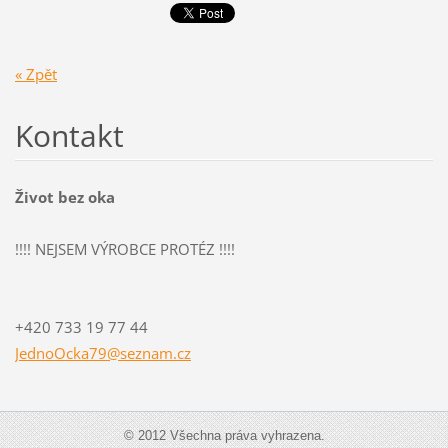
« Zpět
Kontakt
Život bez oka
!!!! NEJSEM VÝROBCE PROTÉZ !!!!
+420 733 19 77 44
JednoOck
a79@sezn
am.cz
© 2012 Všechna práva vyhrazena.