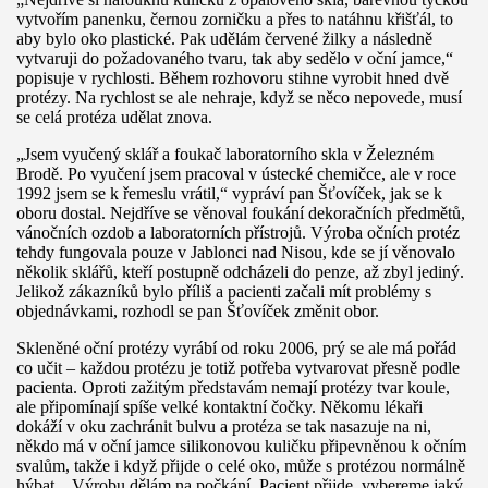
vytvořím panenku, černou zorničku a přes to natáhnu křišťál, to
aby bylo oko plastické. Pak udělám červené žilky a následně
vytvaruji do požadovaného tvaru, tak aby sedělo v oční jamce,“
popisuje v rychlosti. Během rozhovoru stihne vyrobit hned dvě
protézy. Na rychlost se ale nehraje, když se něco nepovede, musí
se celá protéza udělat znova.
„Jsem vyučený sklář a foukač laboratorního skla v Železném
Brodě. Po vyučení jsem pracoval v ústecké chemičce, ale v roce
1992 jsem se k řemeslu vrátil,“ vypráví pan Šťovíček, jak se k
oboru dostal. Nejdříve se věnoval foukání dekoračních předmětů,
vánočních ozdob a laboratorních přístrojů. Výroba očních protéz
tehdy fungovala pouze v Jablonci nad Nisou, kde se jí věnovalo
několik sklářů, kteří postupně odcházeli do penze, až zbyl jediný.
Jelikož zákazníků bylo příliš a pacienti začali mít problémy s
objednávkami, rozhodl se pan Šťovíček změnit obor.
Skleněné oční protézy vyrábí od roku 2006, prý se ale má pořád
co učit – každou protézu je totiž potřeba vytvarovat přesně podle
pacienta. Oproti zažitým představám nemají protézy tvar koule,
ale připomínají spíše velké kontaktní čočky. Někomu lékaři
dokáží v oku zachránit bulvu a protéza se tak nasazuje na ni,
někdo má v oční jamce silikonovou kuličku připevněnou k očním
svalům, takže i když přijde o celé oko, může s protézou normálně
hýbat. ,,Výrobu dělám na počkání. Pacient přijde, vybereme jaký