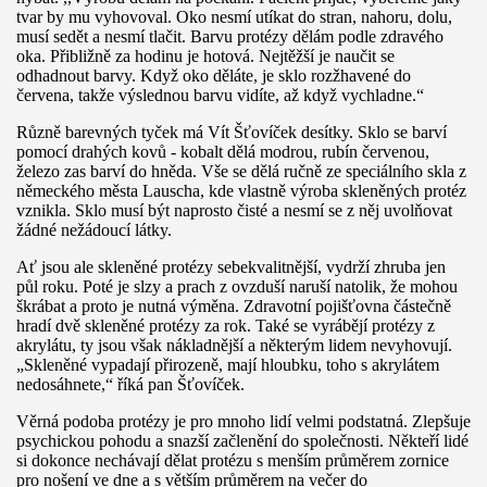
tvar by mu vyhovoval. Oko nesmí utíkat do stran, nahoru, dolu,
musí sedět a nesmí tlačit. Barvu protézy dělám podle zdravého
oka. Přibližně za hodinu je hotová. Nejtěžší je naučit se
odhadnout barvy. Když oko děláte, je sklo rozžhavené do
červena, takže výslednou barvu vidíte, až když vychladne.“
Různě barevných tyček má Vít Šťovíček desítky. Sklo se barví
pomocí drahých kovů - kobalt dělá modrou, rubín červenou,
železo zas barví do hněda. Vše se dělá ručně ze speciálního skla z
německého města Lauscha, kde vlastně výroba skleněných protéz
vznikla. Sklo musí být naprosto čisté a nesmí se z něj uvolňovat
žádné nežádoucí látky.
Ať jsou ale skleněné protézy sebekvalitnější, vydrží zhruba jen
půl roku. Poté je slzy a prach z ovzduší naruší natolik, že mohou
škrábat a proto je nutná výměna. Zdravotní pojišťovna částečně
hradí dvě skleněné protézy za rok. Také se vyrábějí protézy z
akrylátu, ty jsou však nákladnější a některým lidem nevyhovují.
„Skleněné vypadají přirozeně, mají hloubku, toho s akrylátem
nedosáhnete,“ říká pan Šťovíček.
Věrná podoba protézy je pro mnoho lidí velmi podstatná. Zlepšuje
psychickou pohodu a snazší začlenění do společnosti. Někteří lidé
si dokonce nechávají dělat protézu s menším průměrem zornice
pro nošení ve dne a s větším průměrem na večer do