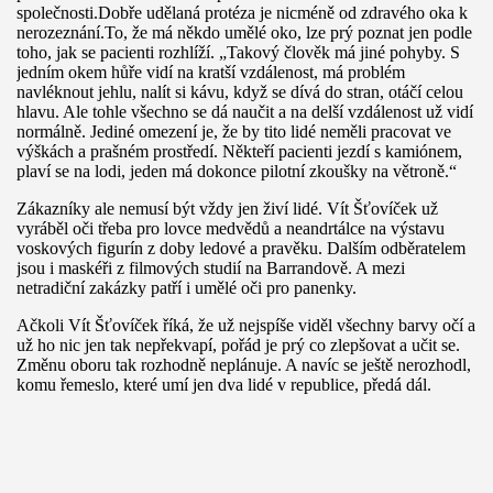
společnosti.Dobře udělaná protéza je nicméně od zdravého oka k
nerozeznání.To, že má někdo umělé oko, lze prý poznat jen podle
toho, jak se pacienti rozhlíží. „Takový člověk má jiné pohyby. S
jedním okem hůře vidí na kratší vzdálenost, má problém
navléknout jehlu, nalít si kávu, když se dívá do stran, otáčí celou
hlavu. Ale tohle všechno se dá naučit a na delší vzdálenost už vidí
normálně. Jediné omezení je, že by tito lidé neměli pracovat ve
výškách a prašném prostředí. Někteří pacienti jezdí s kamiónem,
plaví se na lodi, jeden má dokonce pilotní zkoušky na větroně.“
Zákazníky ale nemusí být vždy jen živí lidé. Vít Šťovíček už
vyráběl oči třeba pro lovce medvědů a neandrtálce na výstavu
voskových figurín z doby ledové a pravěku. Dalším odběratelem
jsou i maskéři z filmových studií na Barrandově. A mezi
netradiční zakázky patří i umělé oči pro panenky.
Ačkoli Vít Šťovíček říká, že už nejspíše viděl všechny barvy očí a
už ho nic jen tak nepřekvapí, pořád je prý co zlepšovat a učit se.
Změnu oboru tak rozhodně neplánuje. A navíc se ještě nerozhodl,
komu řemeslo, které umí jen dva lidé v republice, předá dál.