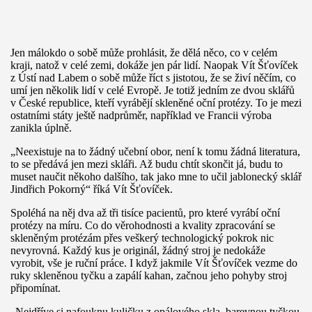
Jen málokdo o sobě může prohlásit, že dělá něco, co v celém
kraji, natož v celé zemi, dokáže jen pár lidí. Naopak Vít Šťovíček
z Ústí nad Labem o sobě může říct s jistotou, že se živí něčím, co
umí jen několik lidí v celé Evropě. Je totiž jedním ze dvou sklářů
v České republice, kteří vyrábějí skleněné oční protézy. To je mezi
ostatními státy ještě nadprůměr, například ve Francii výroba
zanikla úplně.
„Neexistuje na to žádný učební obor, není k tomu žádná literatura,
to se předává jen mezi skláři. Až budu chtít skončit já, budu to
muset naučit někoho dalšího, tak jako mne to učil jablonecký sklář
Jindřich Pokorný“ říká Vít Šťovíček.
Spoléhá na něj dva až tři tisíce pacientů, pro které vyrábí oční
protézy na míru. Co do věrohodnosti a kvality zpracování se
skleněným protézám přes veškerý technologický pokrok nic
nevyrovná. Každý kus je originál, žádný stroj je nedokáže
vyrobit, vše je ruční práce. I když jakmile Vít Šťovíček vezme do
ruky skleněnou tyčku a zapálí kahan, začnou jeho pohyby stroj
připomínat.
„Nejdříve si nafouknu kuličku z opálového skla, barevnou tyčkou