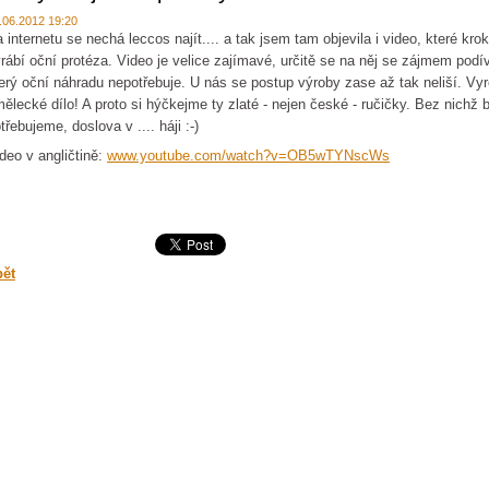
.06.2012 19:20
 internetu se nechá leccos najít.... a tak jsem tam objevila i video, které kro
rábí oční protéza. Video je velice zajímavé, určitě se na něj se zájmem podívá
erý oční náhradu nepotřebuje. U nás se postup výroby zase až tak neliší. Vyr
ělecké dílo! A proto si hýčkejme ty zlaté - nejen české - ručičky. Bez nichž
třebujeme, doslova v .... háji :-)
deo v angličtině:
www.youtube.com/watch?v=OB5wTYNscWs
pět