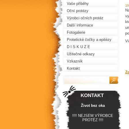
Vaše příběhy
19
Na
Oční protézy
vy
Výrobci očních protéz
kt
Další informace
um
Fotogalerie
po
Protetické čočky a epitézy
Vi
D I S K U Z E
Užitečné odkazy
Vzkazník
Kontakt
Z
KONTAKT
Život bez oka
!!!! NEJSEM VÝROBCE
PROTÉZ !!!!