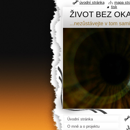
úvodní stránka
mapa str
tisk
ŽIVOT BEZ OK
...nezůstávejte v tom sami
Úvodní stránka
O mně a o projektu
J