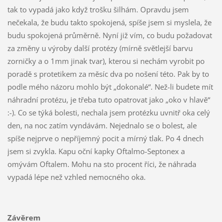
tak to vypadá jako když trošku šilhám. Opravdu jsem
nečekala, že budu takto spokojená, spíše jsem si myslela, že
budu spokojená průměrně. Nyní již vím, co budu požadovat
za změny u výroby další protézy (mírně světlejší barvu
zorničky a o 1mm jinak tvar), kterou si nechám vyrobit po
poradě s protetikem za měsíc dva po nošení této. Pak by to
podle mého názoru mohlo být „dokonalé“. Než-li budete mít
náhradní protézu, je třeba tuto opatrovat jako „oko v hlavě“
:-). Co se týká bolesti, nechala jsem protézku uvnitř oka celý
den, na noc zatím vyndávám. Nejednalo se o bolest, ale
spíše nejprve o nepříjemný pocit a mírný tlak. Po 4 dnech
jsem si zvykla. Kapu oční kapky Oftalmo-Septonex a
omývám Oftalem. Mohu na sto procent říci, že náhrada
vypadá lépe než vzhled nemocného oka.
Závěrem