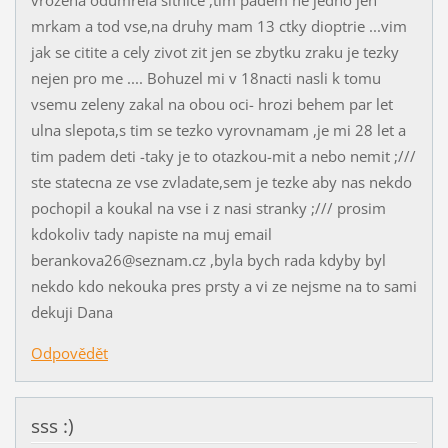
vrozena odumrela sitnice ,tim padem ne jedno jen
mrkam a tod vse,na druhy mam 13 ctky dioptrie ...vim
jak se citite a cely zivot zit jen se zbytku zraku je tezky
nejen pro me .... Bohuzel mi v 18nacti nasli k tomu
vsemu zeleny zakal na obou oci- hrozi behem par let
ulna slepota,s tim se tezko vyrovnamam ,je mi 28 let a
tim padem deti -taky je to otazkou-mit a nebo nemit ;///
ste statecna ze vse zvladate,sem je tezke aby nas nekdo
pochopil a koukal na vse i z nasi stranky ;/// prosim
kdokoliv tady napiste na muj email
berankova26@seznam.cz ,byla bych rada kdyby byl
nekdo kdo nekouka pres prsty a vi ze nejsme na to sami
dekuji Dana
Odpovědět
sss :)