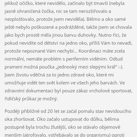
jelikož očičko, které nevidělo, začínalo být tmavší (nebyla
jasně ohraničená čočka, nic se tam nerozšiřovalo a
nezplošťovalo, protože jsem neviděla). Bělmo a oko samé
ještě nebylo poškozené a podrážděné, takže jsem se chovala
jako bych prostě měla jinou barvu duhovky. Nutno říci, že
pokud nevidíte od dětství na jedno oko, příliš Vám to nevadí,
protože nepoznané Vám nechybí… Koordinaci máte zcela
normální, nemáte problém s periferním viděním. Odtud
pramení možná poučka „jednooký mezi slepými král“ :-).
Jsem životu vděčná za to jedno zdravé oko, které mi
umožňuje vidět ten svět kolem ve všech jeho barvách. Ve
zdravotní dokumentaci byl pouze zákaz vrcholově sportovat,
řidičský průkaz je možný.
Později přibližně od 20 let se začal pomalu stav nevidoucího
oka zhoršovat. Oko začalo ustupovat do důlku, bělima
postupně byla trochu žlutější, oko se stávalo objemově
menším (atrofovalo, vstřebávalo se do organismu) oproti