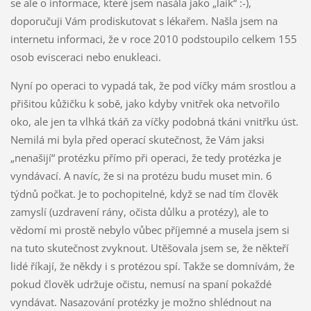
se ale o informace, které jsem nasála jako „laik“ :-),
doporučuji Vám prodiskutovat s lékařem. Našla jsem na
internetu informaci, že v roce 2010 podstoupilo celkem 155
osob evisceraci nebo enukleaci.
Nyní po operaci to vypadá tak, že pod víčky mám srostlou a
přišitou kůžičku k sobě, jako kdyby vnitřek oka netvořilo
oko, ale jen ta vlhká tkáň za víčky podobná tkáni vnitřku úst.
Nemilá mi byla před operací skutečnost, že Vám jaksi
„nenašijí“ protézku přímo při operaci, že tedy protézka je
vyndávací. A navíc, že si na protézu budu muset min. 6
týdnů počkat. Je to pochopitelné, když se nad tím člověk
zamyslí (uzdravení rány, očista důlku a protézy), ale to
vědomí mi prostě nebylo vůbec příjemné a musela jsem si
na tuto skutečnost zvyknout. Utěšovala jsem se, že někteří
lidé říkají, že někdy i s protézou spí. Takže se domnívám, že
pokud člověk udržuje očistu, nemusí na spaní pokaždé
vyndávat. Nasazování protézky je možno shlédnout na