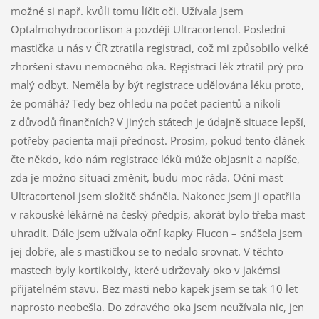
možné si např. kvůli tomu líčit oči. Užívala jsem
Optalmohydrocortison a později Ultracortenol. Poslední
mastička u nás v ČR ztratila registraci, což mi způsobilo velké
zhoršení stavu nemocného oka. Registraci lék ztratil prý pro
malý odbyt. Neměla by být registrace udělována léku proto,
že pomáhá? Tedy bez ohledu na počet pacientů a nikoli
z důvodů finančních? V jiných státech je údajně situace lepší,
potřeby pacienta mají přednost. Prosím, pokud tento článek
čte někdo, kdo nám registrace léků může objasnit a napíše,
zda je možno situaci změnit, budu moc ráda. Oční mast
Ultracortenol jsem složitě sháněla. Nakonec jsem ji opatřila
v rakouské lékárně na český předpis, akorát bylo třeba mast
uhradit. Dále jsem užívala oční kapky Flucon – snášela jsem
jej dobře, ale s mastičkou se to nedalo srovnat. V těchto
mastech byly kortikoidy, které udržovaly oko v jakémsi
přijatelném stavu. Bez masti nebo kapek jsem se tak 10 let
naprosto neobešla. Do zdravého oka jsem neužívala nic, jen