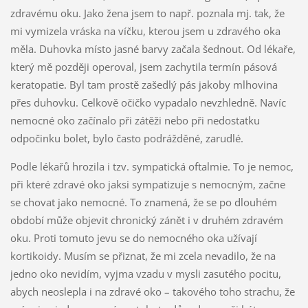
zdravému oku. Jako žena jsem to např. poznala mj. tak, že
mi vymizela vráska na víčku, kterou jsem u zdravého oka
měla. Duhovka místo jasné barvy začala šednout. Od lékaře,
který mě později operoval, jsem zachytila termín pásová
keratopatie. Byl tam prostě zašedlý pás jakoby mlhovina
přes duhovku. Celkově očičko vypadalo nevzhledně. Navíc
nemocné oko začínalo při zátěži nebo při nedostatku
odpočinku bolet, bylo často podrážděné, zarudlé.
Podle lékařů hrozila i tzv. sympatická oftalmie. To je nemoc,
při které zdravé oko jaksi sympatizuje s nemocným, začne
se chovat jako nemocné. To znamená, že se po dlouhém
období může objevit chronický zánět i v druhém zdravém
oku. Proti tomuto jevu se do nemocného oka užívají
kortikoidy. Musím se přiznat, že mi zcela nevadilo, že na
jedno oko nevidím, vyjma vzadu v mysli zasutého pocitu,
abych neoslepla i na zdravé oko – takového toho strachu, že