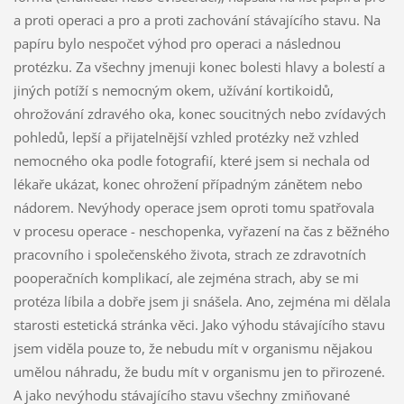
a proti operaci a pro a proti zachování stávajícího stavu. Na
papíru bylo nespočet výhod pro operaci a následnou
protézku. Za všechny jmenuji konec bolesti hlavy a bolestí a
jiných potíží s nemocným okem, užívání kortikoidů,
ohrožování zdravého oka, konec soucitných nebo zvídavých
pohledů, lepší a přijatelnější vzhled protézky než vzhled
nemocného oka podle fotografií, které jsem si nechala od
lékaře ukázat, konec ohrožení případným zánětem nebo
nádorem. Nevýhody operace jsem oproti tomu spatřovala
v procesu operace - neschopenka, vyřazení na čas z běžného
pracovního i společenského života, strach ze zdravotních
pooperačních komplikací, ale zejména strach, aby se mi
protéza líbila a dobře jsem ji snášela. Ano, zejména mi dělala
starosti estetická stránka věci. Jako výhodu stávajícího stavu
jsem viděla pouze to, že nebudu mít v organismu nějakou
umělou náhradu, že budu mít v organismu jen to přirozené.
A jako nevýhodu stávajícího stavu všechny zmiňované