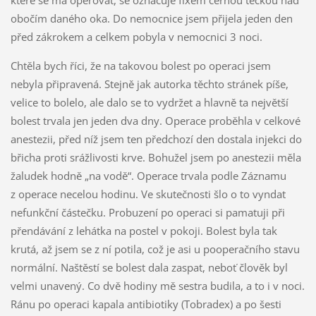
obočím daného oka. Do nemocnice jsem přijela jeden den
před zákrokem a celkem pobyla v nemocnici 3 noci.
Chtěla bych říci, že na takovou bolest po operaci jsem
nebyla připravená. Stejně jak autorka těchto stránek píše,
velice to bolelo, ale dalo se to vydržet a hlavně ta největší
bolest trvala jen jeden dva dny. Operace proběhla v celkové
anestezii, před níž jsem ten předchozí den dostala injekci do
břicha proti srážlivosti krve. Bohužel jsem po anestezii měla
žaludek hodně „na vodě“. Operace trvala podle Záznamu
z operace necelou hodinu. Ve skutečnosti šlo o to vyndat
nefunkční částečku. Probuzení po operaci si pamatuji při
přendávání z lehátka na postel v pokoji. Bolest byla tak
krutá, až jsem se z ní potila, což je asi u pooperačního stavu
normální. Naštěstí se bolest dala zaspat, neboť člověk byl
velmi unavený. Co dvě hodiny mě sestra budila, a to i v noci.
Ránu po operaci kapala antibiotiky (Tobradex) a po šesti