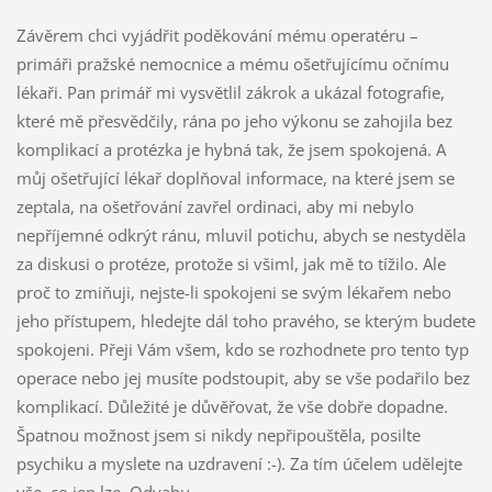
Závěrem chci vyjádřit poděkování mému operatéru –
primáři pražské nemocnice a mému ošetřujícímu očnímu
lékaři. Pan primář mi vysvětlil zákrok a ukázal fotografie,
které mě přesvědčily, rána po jeho výkonu se zahojila bez
komplikací a protézka je hybná tak, že jsem spokojená. A
můj ošetřující lékař doplňoval informace, na které jsem se
zeptala, na ošetřování zavřel ordinaci, aby mi nebylo
nepříjemné odkrýt ránu, mluvil potichu, abych se nestyděla
za diskusi o protéze, protože si všiml, jak mě to tížilo. Ale
proč to zmiňuji, nejste-li spokojeni se svým lékařem nebo
jeho přístupem, hledejte dál toho pravého, se kterým budete
spokojeni. Přeji Vám všem, kdo se rozhodnete pro tento typ
operace nebo jej musíte podstoupit, aby se vše podařilo bez
komplikací. Důležité je důvěřovat, že vše dobře dopadne.
Špatnou možnost jsem si nikdy nepřipouštěla, posilte
psychiku a myslete na uzdravení :-). Za tím účelem udělejte
vše, co jen lze. Odvahu.