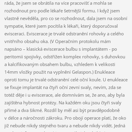
ráda, že jsem se obrátila na více pracovišť a mohla se
rozhodnout pro podle lékaře šetrnější formu. I když jsem
vlastně nevěděla, pro co se rozhodnout, dala jsem na osobní
sympatie, které jsem pocítila k lékaři, který doporučoval
evisceraci. Eviscerace je trvalé odstranění rohovky a celého
vnitřního obsahu oka. (V Operačním protokolu mám
napsáno – klasická eviscerace bulbu s implantátem - po
peritomii spojivky, odstřižen komplex rohovky, s duhovkou
a kalcifikovaným obsahem bulbu, vzhledem k velikosti
14mm vložky použit na vyplnění Gelaspon.) Enukleace
oproti tomu je trvalé odstranění celé oční koule. U enukleace
se fixuje implantát na čtyři oční zevní svaly, nevím, zda se
totéž děje i u eviscerace, ale domnívám se, že ano, aby byla
zajištěna hybnost protézy. Na každém oku jsou čtyři svaly
přímé a dva šikmé. Rozdíl by měl asi být pravděpodobně
v délce a náročnosti zákroku. Pro obojí operace platí, že oko
již nebude nikdy stejného tvaru a nebude nikdy vidět. Jedná