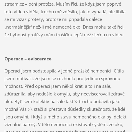
stream.cz – oční protéza. Musím říci, že když jsem poprvé
toto video viděla, trochu mě zděsilo, jak to vypadá, ale líbila
se mi vizáž protézy, protože mi připadala dalece
„normálnější“ než-li mé nemocné oko. Dnes mohu také říci,
že hybnost protézy mám trošičku lepší než slečna na videu.
Operace – eviscerace
Operaci jsem podstoupila v jedné pražské nemocnici. Cítila
jsem motivaci, že jsem se rozhodla pro jedinou správnou
možnost. Před operací jsem několikrát, a to i na sále,
zdůraznila, aby nedošlo k omylu, aby neeviscerovali zdravé
oko. Byť jsem kolektiv na sále taktéž trochu pobavila jako
možná Vás :-), stačí si přestavit důsledky skutečnosti, že lidé
jsou omylní, i když u mého stavu nemocného oka byl defekt
vizuálně patrný. V této nemocnici existoval systém, že oko,
které se má operovat, se označuje fixem černou tečkou nad