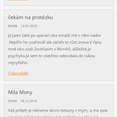
čekám na protézku
MARIE
12.01.2015
Já jsem také po operaci oka mnašli mě v něm nádor
.Nejdřív ho ozařovali ale začalo to růst znova.V říjnu
mně oko vzali.Souhlasím s Moniků ,důležitá je
psychyka.Já sem to všechno odevzdala do rukou
nejvyššího.
Odpovědět
Mila Mony
DANA
14.12.2014
Váš pribeh je rekneme skoro totozny s mym, u me zase