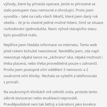
výhody, které by přinesla operace. Jenže to přirozené se
stalo postupem času nemocné a ohrožující. Proto jsem
vyvodila – také na radu všech lékařů, které jsem daný rok
obešla – že je to vlastně jediné možné řešení, čímž se situace
rozhodování zjednodušila. Navíc výhod stávajícího stavu
bylo povážlivě málo.
Nejdříve jsem hledala informace na internetu. Tento web
před rokem bohužel neexistoval. Nevěděla jsem, zda např.
neexistuje nějaká šance na „záchranu“ oka, nějaká možnost i
třeba placená, nebo třeba proveditelná pouze v zahraničí.
Prošla jsem postupně oční oddělení 3 nemocnic a 2
soukromé oční kliniky. Nechala se vyšetřit a telefonovala
s primáři.
Na soukromých klinikách mě odmítli zcela, protože tento
zákrok (evisceraci nebo enukleaci) neprovádí.
Pravděpodobně není tak běžný a lukrativní jako korekce