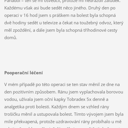
Panadol – ten se mi osvědčil, protože mi nedráždil žaludek.
Každému však asi bude sedět něco jiného. Druhý den po
operaci v 16 hod jsem s práškem na bolest byla schopná
dvě hodiny sedět u televize a čekat na toužebný odvoz, který
měl zpoždění, a dále jsem byla schopná tříhodinové cesty
domů.
Pooperační léčení
V mém případě po této operaci se ten stav měnil ze dne na
den pozitivním způsobem. Ránu jsem vyplachovala borovou
vodou, užívala jsem oční kapky Tobradex 5x denně a
analgetika proti bolesti. Každým dnem se vzhled rány
trošičku měnil a ustupovala bolest. Tímto vývojem jsem byla
mile překvapená, protože uzdravování rány probíhalo u mě