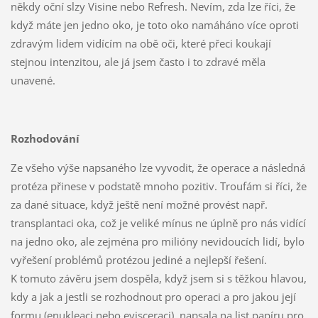
někdy oční slzy Visine nebo Refresh. Nevím, zda lze říci, že
když máte jen jedno oko, je toto oko namáháno více oproti
zdravým lidem vidícím na obě oči, které přeci koukají
stejnou intenzitou, ale já jsem často i to zdravé měla
unavené.
Rozhodování
Ze všeho výše napsaného lze vyvodit, že operace a následná
protéza přinese v podstatě mnoho pozitiv. Troufám si říci, že
za dané situace, když ještě není možné provést např.
transplantaci oka, což je veliké mínus ne úplně pro nás vidící
na jedno oko, ale zejména pro milióny nevidoucích lidí, bylo
vyřešení problémů protézou jediné a nejlepší řešení.
K tomuto závěru jsem dospěla, když jsem si s těžkou hlavou,
kdy a jak a jestli se rozhodnout pro operaci a pro jakou její
formu (enukleaci nebo evisceraci), napsala na list papíru pro