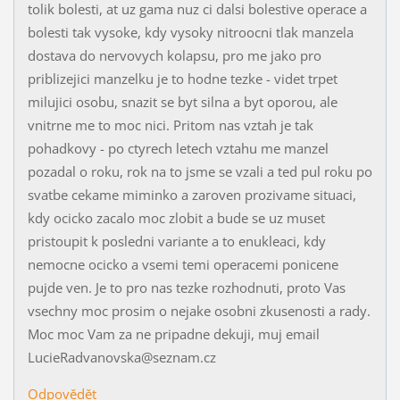
tolik bolesti, at uz gama nuz ci dalsi bolestive operace a
bolesti tak vysoke, kdy vysoky nitroocni tlak manzela
dostava do nervovych kolapsu, pro me jako pro
priblizejici manzelku je to hodne tezke - videt trpet
milujici osobu, snazit se byt silna a byt oporou, ale
vnitrne me to moc nici. Pritom nas vztah je tak
pohadkovy - po ctyrech letech vztahu me manzel
pozadal o roku, rok na to jsme se vzali a ted pul roku po
svatbe cekame miminko a zaroven prozivame situaci,
kdy ocicko zacalo moc zlobit a bude se uz muset
pristoupit k posledni variante a to enukleaci, kdy
nemocne ocicko a vsemi temi operacemi ponicene
pujde ven. Je to pro nas tezke rozhodnuti, proto Vas
vsechny moc prosim o nejake osobni zkusenosti a rady.
Moc moc Vam za ne pripadne dekuji, muj email
LucieRadvanovska@seznam.cz
Odpovědět