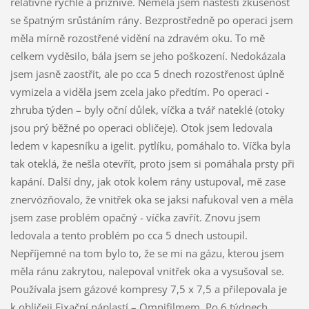
relativně rychle a příznivě. Neměla jsem naštěstí zkušenost
se špatným srůstáním rány. Bezprostředně po operaci jsem
měla mírně rozostřené vidění na zdravém oku. To mě
celkem vyděsilo, bála jsem se jeho poškození. Nedokázala
jsem jasně zaostřit, ale po cca 5 dnech rozostřenost úplně
vymizela a viděla jsem zcela jako předtím. Po operaci -
zhruba týden – byly oční důlek, víčka a tvář nateklé (otoky
jsou prý běžné po operaci obličeje). Otok jsem ledovala
ledem v kapesníku a igelit. pytlíku, pomáhalo to. Víčka byla
tak oteklá, že nešla otevřít, proto jsem si pomáhala prsty při
kapání. Další dny, jak otok kolem rány ustupoval, mě zase
znervózňovalo, že vnitřek oka se jaksi nafukoval ven a měla
jsem zase problém opačný - víčka zavřít. Znovu jsem
ledovala a tento problém po cca 5 dnech ustoupil.
Nepříjemné na tom bylo to, že se mi na gázu, kterou jsem
měla ránu zakrytou, nalepoval vnitřek oka a vysušoval se.
Používala jsem gázové kompresy 7,5 x 7,5 a přilepovala je
k obličeji Fixační náplastí – Omnifilmem. Po 6 týdnech