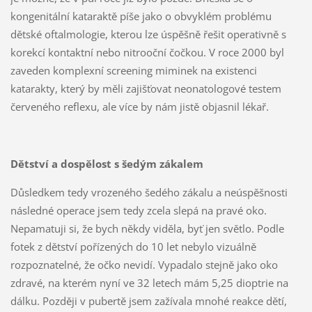
kongenitální kataraktě píše jako o obvyklém problému
dětské oftalmologie, kterou lze úspěšně řešit operativně s
korekcí kontaktní nebo nitrooční čočkou. V roce 2000 byl
zaveden komplexní screening miminek na existenci
katarakty, který by měli zajišťovat neonatologové testem
červeného reflexu, ale více by nám jistě objasnil lékař.
Dětství a dospělost s šedým zákalem
Důsledkem tedy vrozeného šedého zákalu a neúspěšnosti
následné operace jsem tedy zcela slepá na pravé oko.
Nepamatuji si, že bych někdy viděla, byť jen světlo. Podle
fotek z dětství pořízených do 10 let nebylo vizuálně
rozpoznatelné, že očko nevidí. Vypadalo stejně jako oko
zdravé, na kterém nyní ve 32 letech mám 5,25 dioptrie na
dálku. Později v pubertě jsem zažívala mnohé reakce dětí,