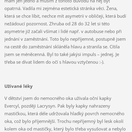
mám jen jedno a musím z tohoto důvodu na něj být
opatrná. Vadila mi zejména estetická stránka věci. Žena,
která se chce líbit, nechce mít asymetrii v obličeji, která budí
nežádoucí pozornost. Zhruba od 28 do 32 let si této
asymetrie již začali všímat i lidé např. v autobuse nebo při
jednání v zaměstnání. Toto bylo nepříjemné, postupně jsem
na cestě do zaměstnání skláněla hlavu a stranila se. Cítila
jsem se méněcenná. Byl to také jakýsi impuls – jednej. Je
třeba se dívat lidem do očí s hlavou vztyčenou :-).
Užívané léky
V dětství jsem do nemocného oka užívala oční kapky
Evercyl, později Lacrysyn. Pak byly kapky nahrazeny
mastičkou, která déle udržovala hladký povrch nemocného
oka, což bylo příjemnější. Trochu nepříjemný byl lesk okolí
kolem oka od mastičky, který bylo třeba vysušovat a nebylo