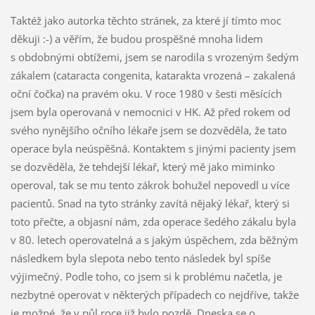
Taktéž jako autorka těchto stránek, za které jí tímto moc
děkuji :-) a věřím, že budou prospěšné mnoha lidem
s obdobnými obtížemi, jsem se narodila s vrozeným šedým
zákalem (cataracta congenita, katarakta vrozená – zakalená
oční čočka) na pravém oku. V roce 1980 v šesti měsících
jsem byla operovaná v nemocnici v HK. Až před rokem od
svého nynějšího očního lékaře jsem se dozvěděla, že tato
operace byla neúspěšná. Kontaktem s jinými pacienty jsem
se dozvěděla, že tehdejší lékař, který mě jako miminko
operoval, tak se mu tento zákrok bohužel nepovedl u více
pacientů. Snad na tyto stránky zavítá nějaký lékař, který si
toto přečte, a objasní nám, zda operace šedého zákalu byla
v 80. letech operovatelná a s jakým úspěchem, zda běžným
následkem byla slepota nebo tento následek byl spíše
výjimečný. Podle toho, co jsem si k problému načetla, je
nezbytné operovat v některých případech co nejdříve, takže
je možné, že v půl roce již bylo pozdě. Dneska se o