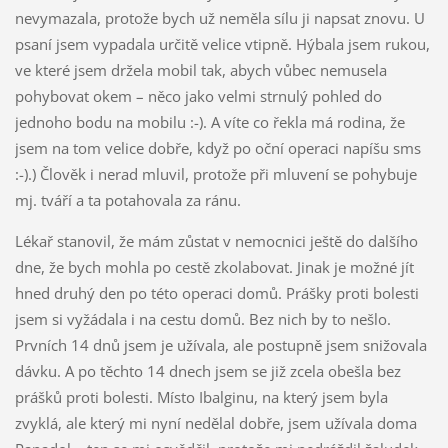
nevymazala, protože bych už neměla sílu ji napsat znovu. U
psaní jsem vypadala určitě velice vtipně. Hýbala jsem rukou,
ve které jsem držela mobil tak, abych vůbec nemusela
pohybovat okem – něco jako velmi strnulý pohled do
jednoho bodu na mobilu :-). A víte co řekla má rodina, že
jsem na tom velice dobře, když po oční operaci napíšu sms
:-).) Člověk i nerad mluvil, protože při mluvení se pohybuje
mj. tváří a ta potahovala za ránu.
Lékař stanovil, že mám zůstat v nemocnici ještě do dalšího
dne, že bych mohla po cestě zkolabovat. Jinak je možné jít
hned druhý den po této operaci domů. Prášky proti bolesti
jsem si vyžádala i na cestu domů. Bez nich by to nešlo.
Prvních 14 dnů jsem je užívala, ale postupně jsem snižovala
dávku. A po těchto 14 dnech jsem se již zcela obešla bez
prášků proti bolesti. Místo Ibalginu, na který jsem byla
zvyklá, ale který mi nyní nedělal dobře, jsem užívala doma