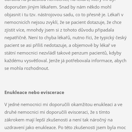
doporučen jiným lékařem. Snad by nám někdo mohl
objasnit i tu tzv. nástrojovou sadu, co to přesně je. Lékaři v
nemocnicích nejsou zvyklí, že se pacient dotazuje, že chce
zjistit více, mnohdy jsem si z tohoto důvodu připadala
nepatřičně. Není to chyba lékařů, nutno říci, že typický český
pacient se asi příliš nedotazuje, a objemově by lékař ve
státní nemocnici nezvládl takové penzum pacientů, kdyby
každému vysvětloval. Jenže já potřebovala informace, abych
se mohla rozhodnout.
Enukleace nebo eviscerace
V jedné nemocnici mi doporučili okamžitou enukleaci a ve
druhé nemocnici mi doporučili evisceraci, že s tímto
zákrokem mají lepší zkušenosti a není tak náročný na
uzdravení jako enukleace. Po této zkušenosti jsem byla moc