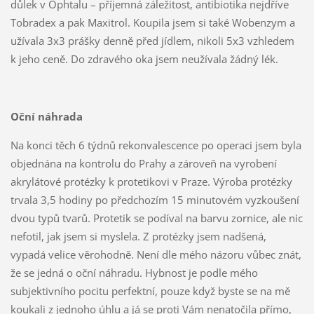
důlek v Ophtalu – příjemná záležitost, antibiotika nejdříve
Tobradex a pak Maxitrol. Koupila jsem si také Wobenzym a
užívala 3x3 prášky denně před jídlem, nikoli 5x3 vzhledem
k jeho ceně. Do zdravého oka jsem neužívala žádný lék.
Oční náhrada
Na konci těch 6 týdnů rekonvalescence po operaci jsem byla
objednána na kontrolu do Prahy a zároveň na vyrobení
akrylátové protézky k protetikovi v Praze. Výroba protézky
trvala 3,5 hodiny po předchozím 15 minutovém vyzkoušení
dvou typů tvarů. Protetik se podíval na barvu zornice, ale nic
nefotil, jak jsem si myslela. Z protézky jsem nadšená,
vypadá velice věrohodně. Není dle mého názoru vůbec znát,
že se jedná o oční náhradu. Hybnost je podle mého
subjektivního pocitu perfektní, pouze když byste se na mě
koukali z jednoho úhlu a já se proti Vám nenatočila přímo,