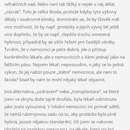
refrakčních vad. Nebo není tak těžký a nejde u něj dělat
„zázrak“. Toto je velká škoda, protože kdyby tyto výkony
dělaly i soukromé kliniky, domnívám se, že by člověk měl
více možností, že by např. protézky a jejich vývoj šel ještě
více dopředu, že by se např. zlepšila trochu omezená
hybnost, případně by se ušilo řešení pro častější záněty.
Tvrdím, že v nemocnici je péče dobrá, jde o přístup
konkrétního lékaře, ale v nemocnicích s Vámi jednají jako na
běžícím pásu. Nejsem lékař, neposoudím, o jaký se to jedná
výkon, že jej nabízí pouze „státní“ nemocnice, ale není to
škoda? Snad by nám to mohl nějaký lékař objasnit.
Jiná alternativa „uzdravení“ nebo „transplantace“, ve které
jsem ve skrytu duše tajně doufala, byla lékaři odmítnuta
jako zcela vyloučená. V lokální nemocnici mi primář sdělil,
že nemá nástrojovou sadu na to, aby protézka byla plně
hybná, pouze nějakou standardní, čili jsem se nakonec
obrátila na pražskou nemocnici, na lékaře, který mi byl