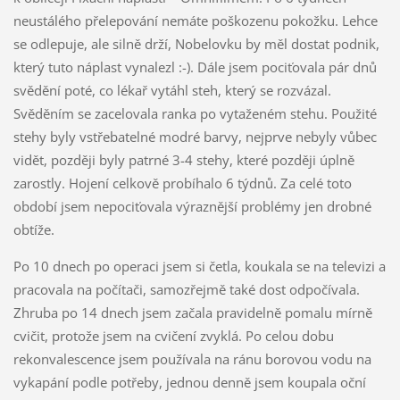
neustálého přelepování nemáte poškozenu pokožku. Lehce
se odlepuje, ale silně drží, Nobelovku by měl dostat podnik,
který tuto náplast vynalezl :-). Dále jsem pociťovala pár dnů
svědění poté, co lékař vytáhl steh, který se rozvázal.
Svěděním se zacelovala ranka po vytaženém stehu. Použité
stehy byly vstřebatelné modré barvy, nejprve nebyly vůbec
vidět, později byly patrné 3-4 stehy, které později úplně
zarostly. Hojení celkově probíhalo 6 týdnů. Za celé toto
období jsem nepociťovala výraznější problémy jen drobné
obtíže.
Po 10 dnech po operaci jsem si četla, koukala se na televizi a
pracovala na počítači, samozřejmě také dost odpočívala.
Zhruba po 14 dnech jsem začala pravidelně pomalu mírně
cvičit, protože jsem na cvičení zvyklá. Po celou dobu
rekonvalescence jsem používala na ránu borovou vodu na
vykapání podle potřeby, jednou denně jsem koupala oční