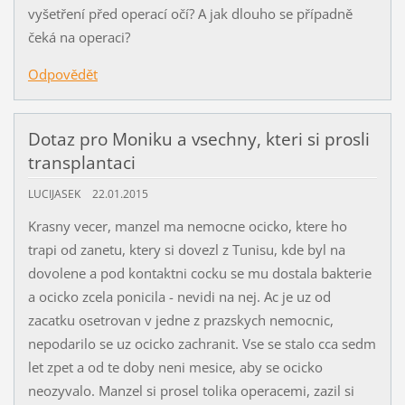
vyšetření před operací očí? A jak dlouho se případně
čeká na operaci?
Odpovědět
Dotaz pro Moniku a vsechny, kteri si prosli
transplantaci
LUCIJASEK
22.01.2015
Krasny vecer, manzel ma nemocne ocicko, ktere ho
trapi od zanetu, ktery si dovezl z Tunisu, kde byl na
dovolene a pod kontaktni cocku se mu dostala bakterie
a ocicko zcela ponicila - nevidi na nej. Ac je uz od
zacatku osetrovan v jedne z prazskych nemocnic,
nepodarilo se uz ocicko zachranit. Vse se stalo cca sedm
let zpet a od te doby neni mesice, aby se ocicko
neozyvalo. Manzel si prosel tolika operacemi, zazil si