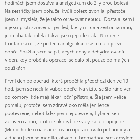
hodinách jsem dostávala analgetikum do žíly proti bolesti.
Na sestřičky jsem bohužel kvůli bolesti zvonila, přestože
jsem si myslela, že je takto otravovat nebudu. Dostala jsem i
injekci proti zvracení. I jen led, který mi dala sestra na ránu,
jeho tíha tak bolela, takže jsem jej odebrala. Nicméně
troufám si říci, že po těch analgetikách se to dalo přežít
dobře. Snažila jsem se pít, abych nebyla dehydratovaná.
V den, kdy proběhla operace, se dalo pít pouze po malých
douškách.
První den po operaci, která proběhla předchozí den ve 13
hod, jsem se necítila vůbec dobře. Na vizitu se šlo ráno ven
do komory, kde mají lékaři oční přístroje. Šla jsem velice
pomalu, protože jsem zdravé oko měla jen lehce
pootevřené, neboť když jsem jej otevřela, hýbala jsem
zároveň ránou, protože okohybné svaly jsou propojené.
(Mimochodem napsání sms po operaci trvalo půl hodiny a
v duchu jsem se modlila, abych tu hromadnou sms omylem