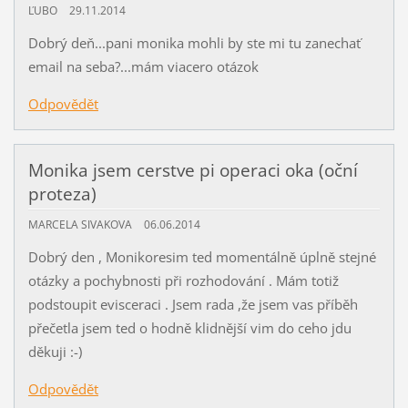
ĽUBO
29.11.2014
Dobrý deň...pani monika mohli by ste mi tu zanechať
email na seba?...mám viacero otázok
Odpovědět
Monika jsem cerstve pi operaci oka (oční
proteza)
MARCELA SIVAKOVA
06.06.2014
Dobrý den , Monikoresim ted momentálně úplně stejné
otázky a pochybnosti při rozhodování . Mám totiž
podstoupit evisceraci . Jsem rada ,že jsem vas příběh
přečetla jsem ted o hodně klidnější vim do ceho jdu
děkuji :-)
Odpovědět