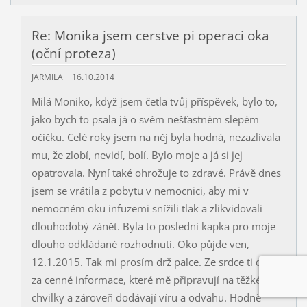
Re: Monika jsem cerstve pi operaci oka
(oční proteza)
JARMILA
16.10.2014
Milá Moniko, když jsem četla tvůj příspěvek, bylo to,
jako bych to psala já o svém nešťastném slepém
očičku. Celé roky jsem na něj byla hodná, nezazlívala
mu, že zlobí, nevidí, bolí. Bylo moje a já si jej
opatrovala. Nyní také ohrožuje to zdravé. Právě dnes
jsem se vrátila z pobytu v nemocnici, aby mi v
nemocném oku infuzemi snížili tlak a zlikvidovali
dlouhodobý zánět. Byla to poslední kapka pro moje
dlouho odkládané rozhodnutí. Oko půjde ven,
12.1.2015. Tak mi prosím drž palce. Ze srdce ti děkuji
za cenné informace, které mě připravují na těžké
chvilky a zároveň dodávají víru a odvahu. Hodně