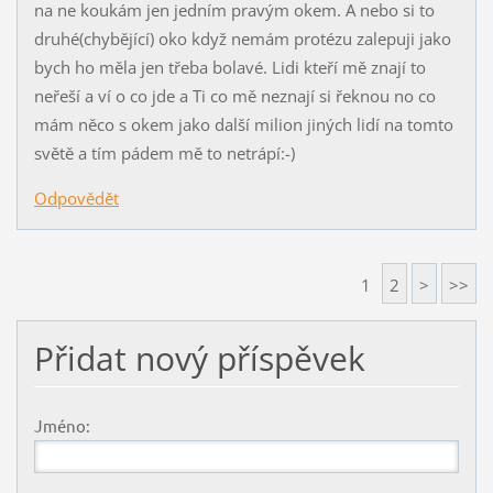
na ne koukám jen jedním pravým okem. A nebo si to
druhé(chybějící) oko když nemám protézu zalepuji jako
bych ho měla jen třeba bolavé. Lidi kteří mě znají to
neřeší a ví o co jde a Ti co mě neznají si řeknou no co
mám něco s okem jako další milion jiných lidí na tomto
světě a tím pádem mě to netrápí:-)
Odpovědět
1
2
>
>>
Přidat nový příspěvek
Jméno: