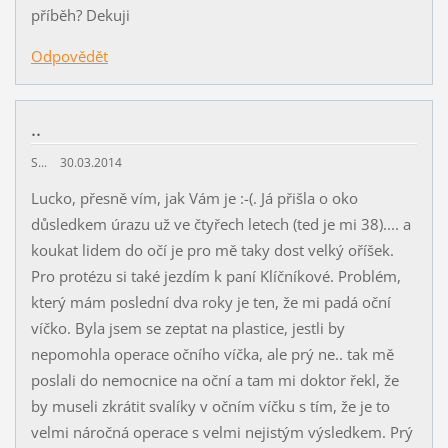
příběh? Dekuji
Odpovědět
..
S...
30.03.2014
Lucko, přesně vím, jak Vám je :-(. Já přišla o oko
důsledkem úrazu už ve čtyřech letech (ted je mi 38).... a
koukat lidem do očí je pro mě taky dost velký oříšek.
Pro protézu si také jezdím k paní Klíčníkové. Problém,
který mám poslední dva roky je ten, že mi padá oční
víčko. Byla jsem se zeptat na plastice, jestli by
nepomohla operace očního víčka, ale prý ne.. tak mě
poslali do nemocnice na oční a tam mi doktor řekl, že
by museli zkrátit svalíky v očním víčku s tím, že je to
velmi náročná operace s velmi nejistým výsledkem. Prý