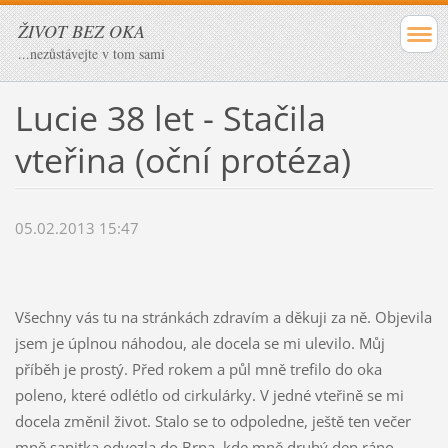
ŽIVOT BEZ OKA
...nezůstávejte v tom sami
Lucie 38 let - Stačila
vteřina (oční protéza)
05.02.2013 15:47
Všechny vás tu na stránkách zdravím a děkuji za ně. Objevila
jsem je úplnou náhodou, ale docela se mi ulevilo. Můj
příběh je prostý. Před rokem a půl mně trefilo do oka
poleno, které odlétlo od cirkulárky. V jedné vteřině se mi
docela změnil život. Stalo se to odpoledne, ještě ten večer
mně sanitka odvezla do Brna, kde mně druhý den ráno