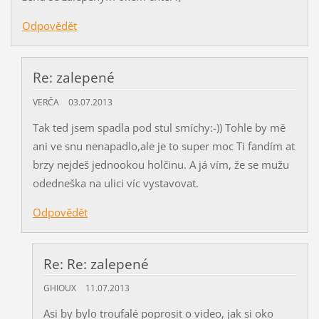
Odpovědět
Re: zalepené
VERČA
03.07.2013
Tak ted jsem spadla pod stul smíchy:-)) Tohle by mě
ani ve snu nenapadlo,ale je to super moc Ti fandím at
brzy nejdeš jednookou holčinu. A já vím, že se mužu
odedneška na ulici víc vystavovat.
Odpovědět
Re: Re: zalepené
GHIOUX
11.07.2013
Asi by bylo troufalé poprosit o video, jak si oko