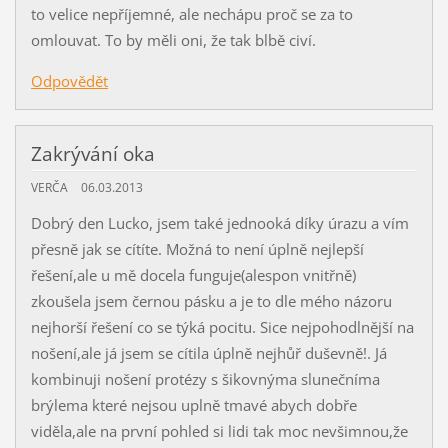
to velice nepříjemné, ale nechápu proč se za to
omlouvat. To by měli oni, že tak blbě civí.
Odpovědět
Zakrývání oka
VERČA
06.03.2013
Dobrý den Lucko, jsem také jednooká díky úrazu a vím
přesně jak se cítíte. Možná to není úplně nejlepší
řešení,ale u mě docela funguje(alespon vnitřně)
zkoušela jsem černou pásku a je to dle mého názoru
nejhorší řešení co se týká pocitu. Sice nejpohodlnější na
nošení,ale já jsem se cítila úplně nejhůř duševně!. Já
kombinuji nošení protézy s šikovnýma slunečníma
brýlema které nejsou uplně tmavé abych dobře
viděla,ale na první pohled si lidi tak moc nevšimnou,že