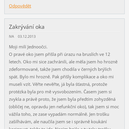
Odpovědět
Zakrývání oka
IVA
03.12.2013
Moji milí Jednoočci.
O pravé oko jsem přišla při úrazu na bruslích ve 12
letech. Oko mi sice zachránili, ale měla jsem ho hrozně
zdeformované, takže jsem chodila v černých brýlích
spát. Bylo mi hrozně. Pak přišly komplikace a oko mi
museli vzít. Věřte nevěřte, já byla śťastná, protože
protézka byla pro mě vysvobozením. Časem jsem si
zvykla a právě proto, že jsem byla předtím zohyzděná
(obličej ne, opravdu jen nefunkční oko), tak jsem si moc
vážila toho, ze zase vypadám normálně. Jen trošku
zašilhávám, ale naučila jsem se i správně koukání