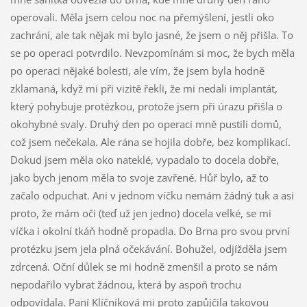
operovali. Měla jsem celou noc na přemýšlení, jestli oko
zachrání, ale tak nějak mi bylo jasné, že jsem o něj přišla. To
se po operaci potvrdilo. Nevzpomínám si moc, že bych měla
po operaci nějaké bolesti, ale vím, že jsem byla hodně
zklamaná, když mi při vizitě řekli, že mi nedali implantát,
který pohybuje protézkou, protože jsem při úrazu přišla o
okohybné svaly. Druhý den po operaci mně pustili domů,
což jsem nečekala. Ale rána se hojila dobře, bez komplikací.
Dokud jsem měla oko nateklé, vypadalo to docela dobře,
jako bych jenom měla to svoje zavřené. Hůř bylo, až to
začalo odpuchat. Ani v jednom víčku nemám žádný tuk a asi
proto, že mám oči (teď už jen jedno) docela velké, se mi
víčka i okolní tkáň hodně propadla. Do Brna pro svou první
protézku jsem jela plná očekávání. Bohužel, odjížděla jsem
zdrcená. Oční důlek se mi hodně zmenšil a proto se nám
nepodařilo vybrat žádnou, která by aspoň trochu
odpovídala. Paní Klíčníková mi proto zapůjčila takovou