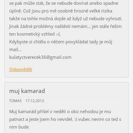
se pak může stát, že se nebude dovírat anebo spadne
úplně. Což jsou pro mě osobně hrozně velké rizika
takže na tohle možná dojde až když už nebude vyhnutí.
Jinak žádné problémy naštěstí nemám... jen stále řeším
ten kosmetický vzhled :-(.
Kdybyste si chtěla o něčem povykládat tady je můj
mail...
kulatyctverecek36@gmail.com
Odpovědět
muj kamarad
TOMAS
17.12.2013
Muj kamarád přišel v neděli o oko nehodou je mu
patnact a jeste jsem ho nevidel. :( vubec nevim co ted s
nim bude