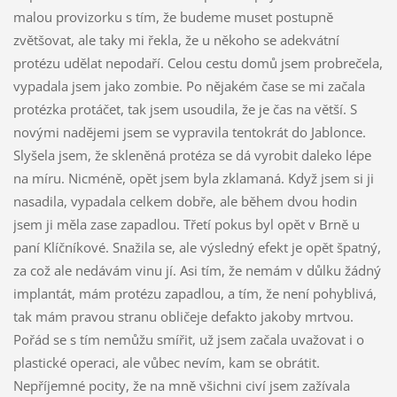
malou provizorku s tím, že budeme muset postupně
zvětšovat, ale taky mi řekla, že u někoho se adekvátní
protézu udělat nepodaří. Celou cestu domů jsem probrečela,
vypadala jsem jako zombie. Po nějakém čase se mi začala
protézka protáčet, tak jsem usoudila, že je čas na větší. S
novými nadějemi jsem se vypravila tentokrát do Jablonce.
Slyšela jsem, že skleněná protéza se dá vyrobit daleko lépe
na míru. Nicméně, opět jsem byla zklamaná. Když jsem si ji
nasadila, vypadala celkem dobře, ale během dvou hodin
jsem ji měla zase zapadlou. Třetí pokus byl opět v Brně u
paní Klíčníkové. Snažila se, ale výsledný efekt je opět špatný,
za což ale nedávám vinu jí. Asi tím, že nemám v důlku žádný
implantát, mám protézu zapadlou, a tím, že není pohyblivá,
tak mám pravou stranu obličeje defakto jakoby mrtvou.
Pořád se s tím nemůžu smířit, už jsem začala uvažovat i o
plastické operaci, ale vůbec nevím, kam se obrátit.
Nepříjemné pocity, že na mně všichni civí jsem zažívala