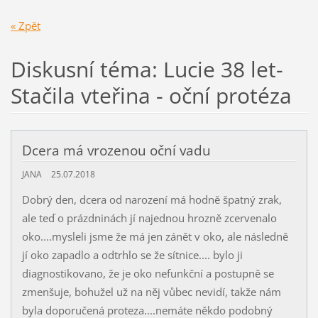
« Zpět
Diskusní téma: Lucie 38 let-
Stačila vteřina - oční protéza
Dcera má vrozenou oční vadu
JANA
25.07.2018
Dobrý den, dcera od narození má hodně špatný zrak,
ale teď o prázdninách jí najednou hrozně zcervenalo
oko....mysleli jsme že má jen zánět v oko, ale následně
jí oko zapadlo a odtrhlo se že sítnice.... bylo ji
diagnostikovano, že je oko nefunkční a postupně se
zmenšuje, bohužel už na něj vůbec nevidí, takže nám
byla doporučená proteza....nemáte někdo podobný