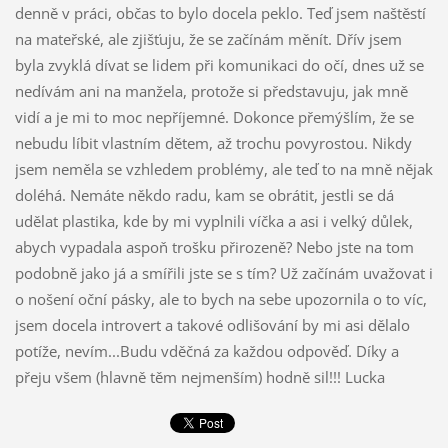
denně v práci, občas to bylo docela peklo. Teď jsem naštěstí
na mateřské, ale zjišťuju, že se začínám měnít. Dřív jsem
byla zvyklá dívat se lidem při komunikaci do očí, dnes už se
nedívám ani na manžela, protože si představuju, jak mně
vidí a je mi to moc nepříjemné. Dokonce přemýšlím, že se
nebudu líbit vlastním dětem, až trochu povyrostou. Nikdy
jsem neměla se vzhledem problémy, ale teď to na mně nějak
doléhá. Nemáte někdo radu, kam se obrátit, jestli se dá
udělat plastika, kde by mi vyplnili víčka a asi i velký důlek,
abych vypadala aspoň trošku přirozeně? Nebo jste na tom
podobně jako já a smířili jste se s tím? Už začínám uvažovat i
o nošení oční pásky, ale to bych na sebe upozornila o to víc,
jsem docela introvert a takové odlišování by mi asi dělalo
potíže, nevím...Budu vděčná za každou odpověď. Díky a
přeju všem (hlavně těm nejmenším) hodně sil!!! Lucka