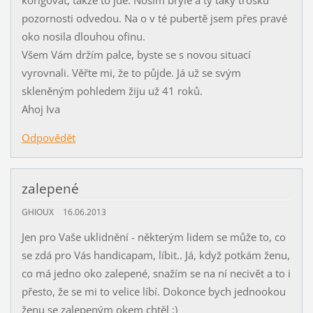
korigovat, takže to jde. Nosím brýle a ty taky trošku
pozornosti odvedou. Na o v té pubertě jsem přes pravé
oko nosila dlouhou ofinu.
Všem Vám držím palce, byste se s novou situací
vyrovnali. Věřte mi, že to půjde. Já už se svým
skleněným pohledem žiju už 41 roků.
Ahoj Iva
Odpovědět
zalepené
GHIOUX
16.06.2013
Jen pro Vaše uklidnění - některým lidem se může to, co
se zdá pro Vás handicapam, líbit.. Já, když potkám ženu,
co má jedno oko zalepené, snažím se na ní necivět a to i
přesto, že se mi to velice líbí. Dokonce bych jednookou
ženu se zalepeným okem chtěl :)