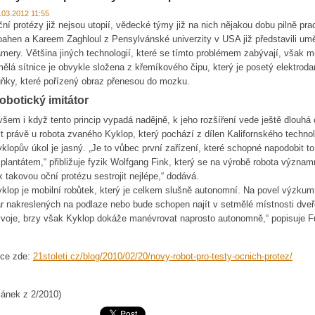
.03.2012 11:55
ní protézy již nejsou utopií, vědecké týmy již na nich nějakou dobu pilně p
ahen a Kareem Zaghloul z Pensylvánské univerzity v USA již představili uměl
mery. Většina jiných technologií, které se tímto problémem zabývají, však 
ělá sítnice je obvykle složena z křemíkového čipu, který je posetý elektroda
ňky, které pořízený obraz přenesou do mozku.
obotický imitátor
šem i když tento princip vypadá nadějně, k jeho rozšíření vede ještě dlouhá 
t právě u robota zvaného Kyklop, který pochází z dílen Kalifornského technol
klopův úkol je jasný. „Je to vůbec první zařízení, které schopné napodobit to
plantátem,“ přibližuje fyzik Wolfgang Fink, který se na výrobě robota význa
k takovou oční protézu sestrojit nejlépe,“ dodává.
klop je mobilní robůtek, který je celkem slušně autonomní. Na povel výzkum
r nakreslených na podlaze nebo bude schopen najít v setmělé místnosti dveře
voje, brzy však Kyklop dokáže manévrovat naprosto autonomně,“ popisuje F
íce zde:
21stoleti.cz/blog/2010/02/20/novy-robot-pro-testy-ocnich-protez/
lánek z 2/2010)