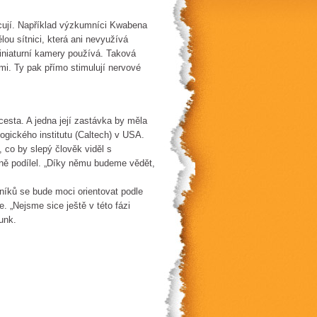
racují. Například výzkumníci Kwabena
ou sítnici, která ani nevyužívá
miniaturní kamery používá. Taková
mi. Ty pak přímo stimulují nervové
cesta. A jedna její zastávka by měla
ogického institutu (Caltech) v USA.
, co by slepý člověk viděl s
mně podílel. „Díky němu budeme vědět,
níků se bude moci orientovat podle
. „Nejsme sice ještě v této fázi
unk.