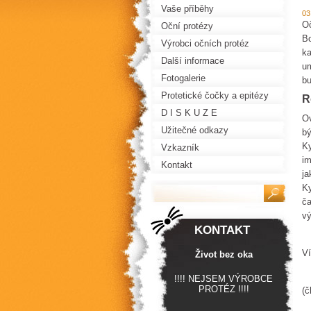
Vaše příběhy
03
Oč
Oční protézy
Bo
Výrobci očních protéz
ka
Další informace
um
Fotogalerie
bu
Protetické čočky a epitézy
R
D I S K U Z E
Ov
Užitečné odkazy
bý
Ky
Vzkazník
im
Kontakt
ja
Ky
ča
vý
KONTAKT
V
Život bez oka
!!!! NEJSEM VÝROBCE
PROTÉZ !!!!
(č