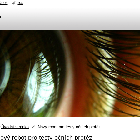
ánek
rss
A
Úvodní stránka
Nový robot pro testy očních protéz
ový robot pro testy očních protéz