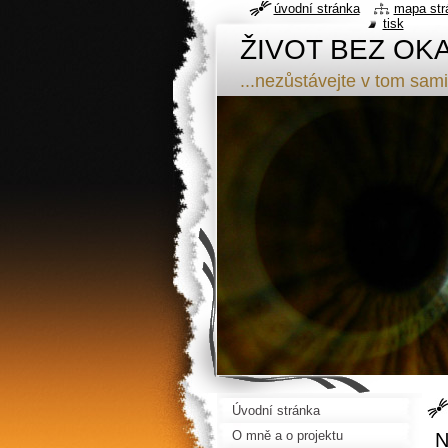
úvodní stránka
mapa str
tisk
ŽIVOT BEZ OK
...nezůstávejte v tom sami
Úvodní stránka
O mně a o projektu
N