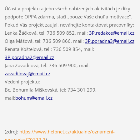
Účast v projektu a jeho všech nabízených aktivitách je díky
podpoře OPPA zdarma, stačí „pouze Vaše chuť a motivace“.
Pokud Vás projekt zaujal, neváhejte kontaktovat pracovníky:
Lenka Žáčková, tel: 736 509 852, mail:
3P.redakce@email.cz
Olga Mášová, tel: 736 509 866, mail:
3P.poradna3@email.cz
Renata Koštelová, tel.: 736 509 854, mail:
3P.poradna2@email.cz
Jana Zavadilová, tel: 736 509 900, mail:
zavadilovaj@email.cz
Vedení projektu:
Bc. Bohumila Miškovská, tel: 734 301 299,
mail:
bohum@email.cz
(zdroj:
https://www.helpnet.cz/aktualne/oznameni-
pozvanky/70173-3
)