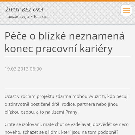
ŽIVOT BEZ OKA
...nezůstávejte v tom sami
Péče o blízké neznamená
konec pracovní kariéry
19.03.2013 06:30
Účast v ročním projektu zdarma mohou využít ti, kdo pečují
o zdravotně postižené dítě, rodiče, partnera nebo jinou
blízkou osobu, a to na území Prahy.
Cítíte se izolovaní, máte chuť se vzdělávat, dozvědět se něco
nového, scházet se s lidmi, kteří jsou na tom podobně?