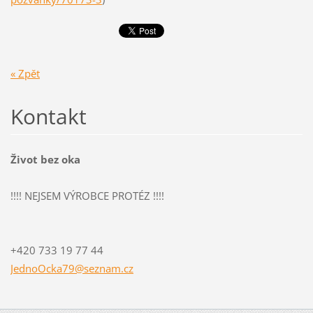
« Zpět
Kontakt
Život bez oka
!!!! NEJSEM VÝROBCE PROTÉZ !!!!
+420 733 19 77 44
JednoOck
a79@sezn
am.cz