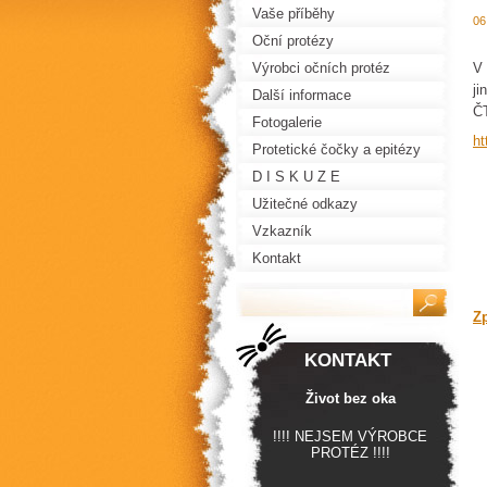
Vaše příběhy
06
Oční protézy
Výrobci očních protéz
V 
ji
Další informace
ČT
Fotogalerie
ht
Protetické čočky a epitézy
D I S K U Z E
Užitečné odkazy
Vzkazník
Kontakt
Z
KONTAKT
Život bez oka
!!!! NEJSEM VÝROBCE
PROTÉZ !!!!