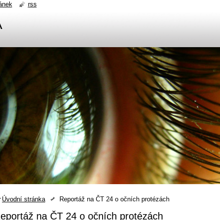
ánek
rss
A
Úvodní stránka
Reportáž na ČT 24 o očních protézách
eportáž na ČT 24 o očních protézách