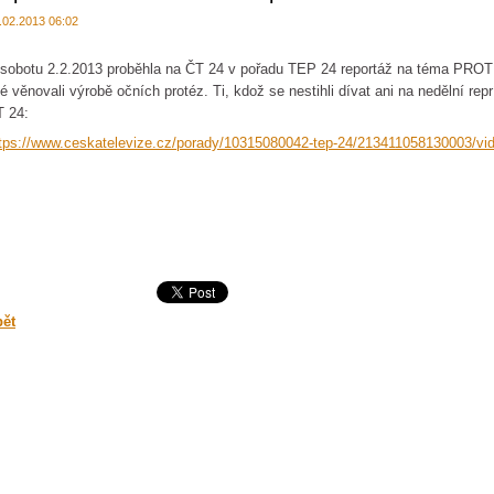
.02.2013 06:02
sobotu 2.2.2013 proběhla na ČT 24 v pořadu TEP 24 reportáž na téma PRO
né věnovali výrobě očních protéz. Ti, kdož se nestihli dívat ani na nedělní rep
 24:
tps://www.ceskatelevize.cz/porady/10315080042-tep-24/213411058130003/vi
pět