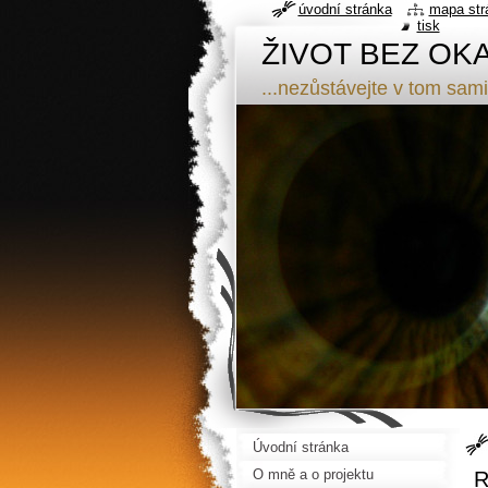
úvodní stránka
mapa str
tisk
ŽIVOT BEZ OK
...nezůstávejte v tom sami
Úvodní stránka
O mně a o projektu
R