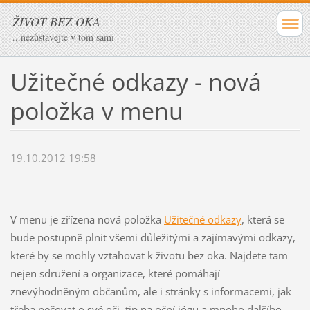
ŽIVOT BEZ OKA
...nezůstávejte v tom sami
Užitečné odkazy - nová
položka v menu
19.10.2012 19:58
V menu je zřízena nová položka
Užitečné odkazy
, která se
bude postupně plnit všemi důležitými a zajímavými odkazy,
které by se mohly vztahovat k životu bez oka. Najdete tam
nejen sdružení a organizace, které pomáhají
znevýhodněným občanům, ale i stránky s informacemi, jak
třeba pečovat o své oči, tip na oční jógu a mnoho dalšího.