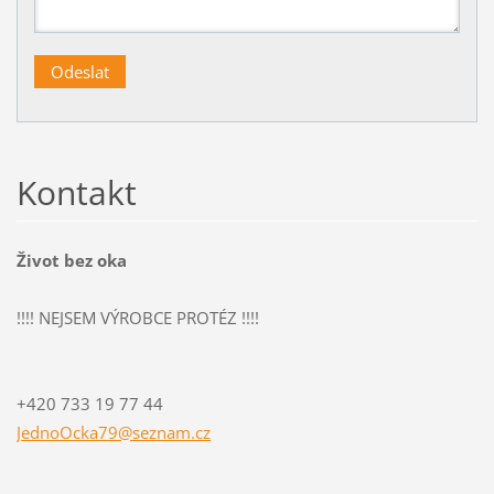
Kontakt
Život bez oka
!!!! NEJSEM VÝROBCE PROTÉZ !!!!
+420 733 19 77 44
JednoOck
a79@sezn
am.cz