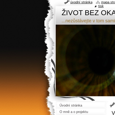
úvodní stránka
mapa str
tisk
ŽIVOT BEZ OK
...nezůstávejte v tom sami
Úvodní stránka
O mně a o projektu
V