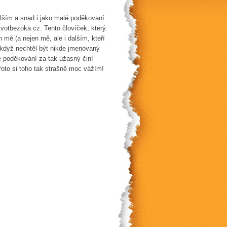
alším a snad i jako malé poděkovaní
votbezoka.cz. Tento človíček, který
 mě (a nejen mě, ale i dalším, kteří
I když nechtěl být nikde jmenovaný
é poděkování za tak úžasný čin!
proto si toho tak strašně moc vážím!