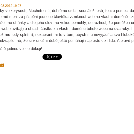
.03.2012 19:27
ky velkorysosti, šlechetnosti, dobrému srdci, sounáležitosti, touze pomoci d
o mě mohl za přispění jednoho človíčka vzniknout web na vlastní doméně - zi
šel mé stránky a dle jeho slov mu velice pomohly, se rozhodl, že pomůže i on
 web zavítají) a uhradil částku za vlastní doménu tohoto webu na dva roky. 
ož mu tedy splním), nezabrání mi to v tom, abych mu nevyjádřila své hlubok
ekvapilo mě, že si v dnešní době ještě pomáhají naprosto cizí lidé. A právě 
ště jednou velice děkuji!
pět