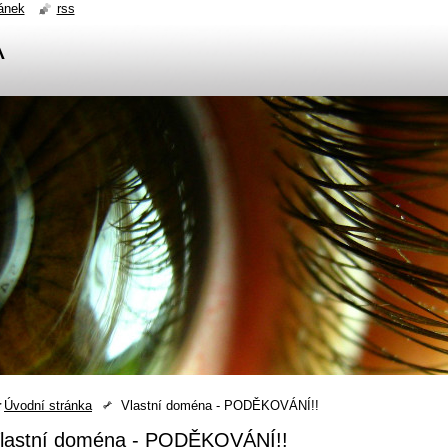
ánek
rss
A
Úvodní stránka
Vlastní doména - PODĚKOVÁNÍ!!
lastní doména - PODĚKOVÁNÍ!!