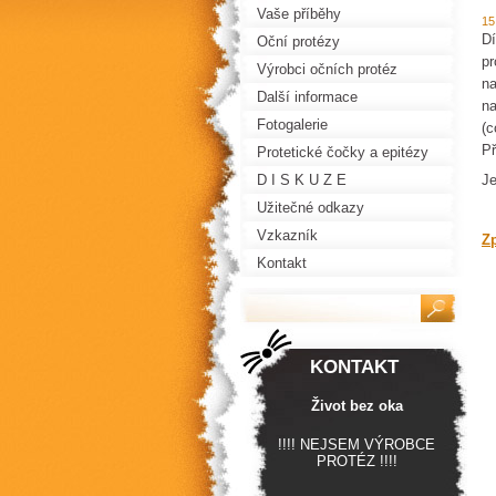
Vaše příběhy
15
Dí
Oční protézy
pr
Výrobci očních protéz
na
Další informace
na
Fotogalerie
(c
Př
Protetické čočky a epitézy
D I S K U Z E
Je
Užitečné odkazy
Vzkazník
Z
Kontakt
KONTAKT
Život bez oka
!!!! NEJSEM VÝROBCE
PROTÉZ !!!!