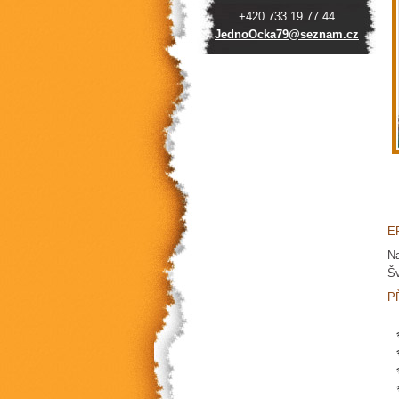
+420 733 19 77 44
JednoOck
a79@sezn
am.cz
E
Na
Šv
P