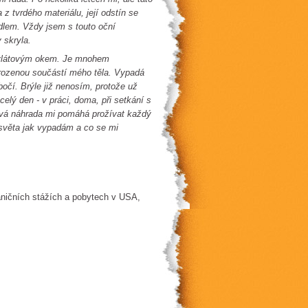
z tvrdého materiálu, její odstín se
idlem. Vždy jsem s touto oční
 skryla.
rylátovým okem. Je mnohem
řirozenou součástí mého těla. Vypadá
bočí. Brýle již nenosím, protože už
lý den - v práci, doma, při setkání s
nová náhrada mi pomáhá prožívat každý
 světa jak vypadám a co se mi
aničních stážích a pobytech v USA,