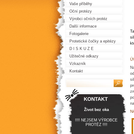
Vaše příběhy
Oční protézy
Výrobci očních protéz
Další informace
Ta
Fotogalerie
si
Protetické čočky a epitézy
kt
D I S K U Z E
Užitečné odkazy
Ú
Vzkazník
Na
Kontakt
od
si
pr
zr
po
KONTAKT
na
Život bez oka
N
!!!! NEJSEM VÝROBCE
PROTÉZ !!!!