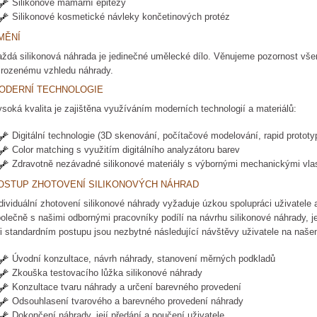
Silikonové mamární epitézy
Silikonové kosmetické návleky končetinových protéz
MĚNÍ
ždá silikonová náhrada je jedinečné umělecké dílo. Věnujeme pozornost všem 
irozenému vzhledu náhrady.
ODERNÍ TECHNOLOGIE
soká kvalita je zajištěna využíváním moderních technologií a materiálů:
Digitální technologie (3D skenování, počítačové modelování, rapid prototy
Color matching s využitím digitálního analyzátoru barev
Zdravotně nezávadné silikonové materiály s výbornými mechanickými vla
OSTUP ZHOTOVENÍ SILIKONOVÝCH NÁHRAD
dividuální zhotovení silikonové náhrady vyžaduje úzkou spolupráci uživatele a
olečně s našimi odbornými pracovníky podílí na návrhu silikonové náhrady, 
i standardním postupu jsou nezbytné následující návštěvy uživatele na našem
Úvodní konzultace, návrh náhrady, stanovení měrných podkladů
Zkouška testovacího lůžka silikonové náhrady
Konzultace tvaru náhrady a určení barevného provedení
Odsouhlasení tvarového a barevného provedení náhrady
Dokončení náhrady, její předání a poučení uživatele