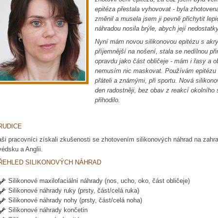
epitéza přestala vyhovovat - byla zhotovena 
změnil a musela jsem ji pevně přichytit lep
náhradou nosila brýle, abych její nedostatky
Nyní mám novou silikonovou epitézu s ak
příjemnější na nošení, stala se nedílnou p
opravdu jako část obličeje - mám i řasy a o
nemusím nic maskovat. Používám epitézu ce
přáteli a známými, při sportu. Nová siliko
den radostněji, bez obav z reakcí okolního
přihodilo.
RUDICE
ši pracovníci získali zkušenosti se zhotovením silikonových náhrad na zahr
édsku a Anglii.
ŘEHLED SILIKONOVÝCH NÁHRAD
Silikonové maxilofaciální náhrady (nos, ucho, oko, část obličeje)
Silikonové náhrady ruky (prsty, část/celá ruka)
Silikonové náhrady nohy (prsty, část/celá noha)
Silikonové náhrady končetin