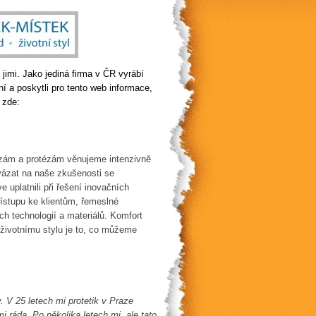
jimi. Jako jediná firma v ČR vyrábí
tní a poskytli pro tento web informace,
 zde:
ézám a protézám věnujeme intenzivně
avázat na naše zkušenosti se
e uplatnili při řešení inovačních
řístupu ke klientům, řemeslné
h technologií a materiálů. Komfort
životnímu stylu je to, co můžeme
. V 25 letech mi protetik v Praze
i ráda. Po několika letech mi, ale tato