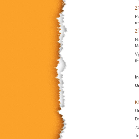
Z
Po
re
Z
Na
Me
Vý
(F
In
Or
K
Or
Dr
73
Te