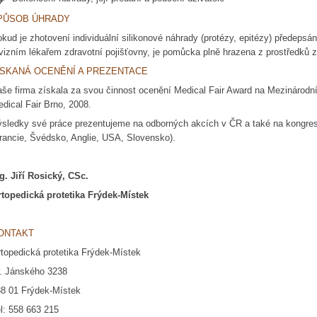
PŮSOB ÚHRADY
kud je zhotovení individuální silikonové náhrady (protézy, epitézy) předep
vizním lékařem zdravotní pojišťovny, je pomůcka plně hrazena z prostředků zd
ÍSKANÁ OCENĚNÍ A PREZENTACE
še firma získala za svou činnost ocenění Medical Fair Award na Mezinárodn
dical Fair Brno, 2008.
sledky své práce prezentujeme na odborných akcích v ČR a také na kongres
rancie, Švédsko, Anglie, USA, Slovensko).
g. Jiří Rosický, CSc.
topedická protetika Frýdek-Místek
ONTAKT
topedická protetika Frýdek-Místek
. Jánského 3238
8 01 Frýdek-Místek
l: 558 663 215