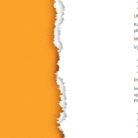
U
Ka
př
M
Vy
P
In
sp
Př