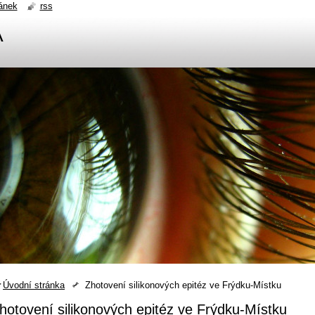
ánek
rss
A
Úvodní stránka
Zhotovení silikonových epitéz ve Frýdku-Místku
hotovení silikonových epitéz ve Frýdku-Místku