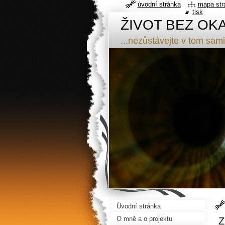
úvodní stránka
mapa str
tisk
ŽIVOT BEZ OK
...nezůstávejte v tom sami
Úvodní stránka
O mně a o projektu
Z