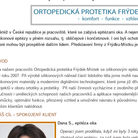
ktéž v České republice je pracoviště, které se zabývá epitézami oka. A nejen 
likonové epitézy v plném rozsahu, tj. obličejové i končetinové. I oni byli ocho
eré mohou být prospěšné dalším lidem. Představení firmy z Frýdku-Místku je
VOD
 našem pracovišti Ortopedická protetika Frýdek-Místek se silikonovým epit
 roku 2007. Při výrobě silikonových náhrad částí lidského těla jsme mohli n
likonovými materiály a moderními digitálními technologiemi, které jsme již dřív
ojektů v oboru ortotiky a protetiky. Při naší činnosti vycházíme z osobního p
učnosti i uměleckých schopností našich pracovníků a aplikace nejmodernějšíc
můcky, optimální funkce, přirozený vzhled a umožnění návratu k původnímu 
šim klientům nabídnout.
ÁŠ CÍL – SPOKOJENÝ KLIENT
Dana S., epitéza oka
Operaci jsem prodělala, když mi byly 3 roky
zhotovil oční epitézu, za což jsem byla velm