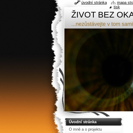
úvodní stránka
mapa str
tisk
ŽIVOT BEZ OK
...nezůstávejte v tom sami
Úvodní stránka
O mně a o projektu