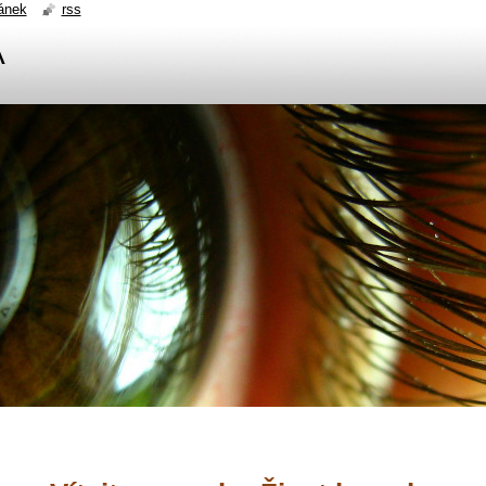
ánek
rss
A