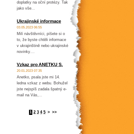
doplatky na oční protézy. Tak
jako vše...
Ukrajinské informace
03.05.2023 06:55
Milí návštěvníci, píšete si o
to, že byste chtěli informace
v ukrajinštině nebo ukrajinské
novinky....
Vzkaz pro ANETKU S.
20.01.2023 07:35
Anetko, psala jste mi 14.
ledna vzkaz z webu. Bohužel
jste nejspíš zadala špatný e-
mail na Vás,...
1
2
3
4
5
>
>>