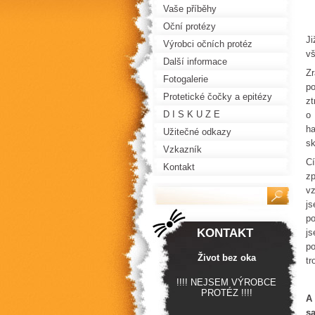
Vaše příběhy
Oční protézy
Ji
Výrobci očních protéz
vš
Další informace
Zr
Fotogalerie
p
Protetické čočky a epitézy
zt
D I S K U Z E
o 
ha
Užitečné odkazy
sk
Vzkazník
Cí
Kontakt
z
vz
js
po
KONTAKT
js
po
Život bez oka
tr
!!!! NEJSEM VÝROBCE
PROTÉZ !!!!
A 
sa