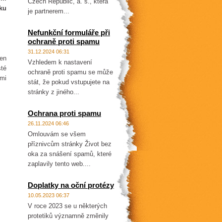
Czech Republic, a. s., která
ku
je partnerem...
Nefunkční formuláře při
ochraně proti spamu
31.12.2024 06:31
ten
Vzhledem k nastavení
sté
ochraně proti spamu se může
ami
stát, že pokud vstupujete na
stránky z jiného...
Ochrana proti spamu
26.11.2024 06:46
Omlouvám se všem
příznivcům stránky Život bez
oka za snášení spamů, které
zaplavily tento web....
Doplatky na oční protézy
10.05.2023 06:37
V roce 2023 se u některých
protetiků významně změnily