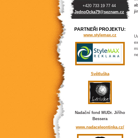
a
+420 733 19 77 44
ji
JednoOck
a79@sezn
am.cz
PARTNEŘI PROJEKTU:
www.stylemax.cz
Uv
ex
mí
ne
Světluška
Nadační fond MUDr. Jiřího
Bessera
www.nadaceleontinka.cz/