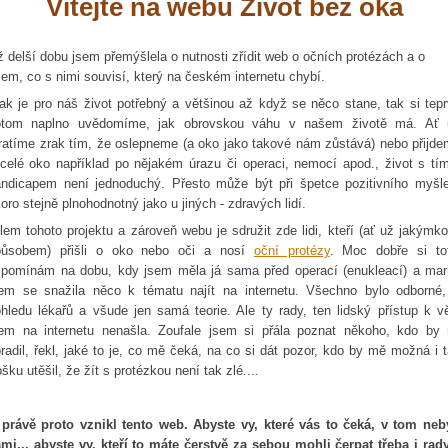
Vítejte
na webu Život bez oka
ž delší dobu jsem přemýšlela o nutnosti zřídit web o očních protézách a o
em, co s nimi souvisí, který na českém internetu chybí.
ak je pro náš život potřebný a většinou až když se něco stane, tak si tep
otom naplno uvědomíme, jak obrovskou váhu v našem životě má. Ať 
ratíme zrak tím, že oslepneme (a oko jako takové nám zůstává) nebo přijd
celé oko například po nějakém úrazu či operaci, nemocí apod., život s tí
ndicapem není jednoduchý. Přesto může být při špetce pozitivního myšl
oro stejně plnohodnotný jako u jiných - zdravých lidí.
lem tohoto projektu a zároveň webu je sdružit zde lidi, kteří (ať už jakýmko
působem) přišli o oko nebo oči a nosí
oční protézy
. Moc dobře si tot
pomínám na dobu, kdy jsem měla já sama před operací (enukleací) a ma
em se snažila něco k tématu najít na internetu. Všechno bylo odborné
hledu lékařů a všude jen samá teorie. Ale ty rady, ten lidský přístup k v
em na internetu nenašla. Zoufale jsem si přála poznat někoho, kdo by
radil, řekl, jaké to je, co mě čeká, na co si dát pozor, kdo by mě možná i 
ošku utěšil, že žít s protézkou není tak zlé....
právě proto vznikl tento web. Abyste vy, které vás to čeká, v tom neb
mi... abyste vy, kteří to máte čerstvě za sebou mohli čerpat třeba i rady