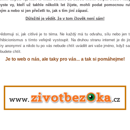
byste vy, kteří už takhle několik let žijete, mohli podat pomocnou ru
ným a nebo si jen přečetli to, jak s tím jiní zápasí.
Důležité je vědět, že v tom člověk není sám!
ědomuji si, jak citlivé je to téma. Ne každý má tu odvahu, sílu nebo jen 
hibicionismus s tímto veřejně vystoupit. Na druhou stranu internet je do ji
ry anonymní a nikdo tu po vás nebude chtít uvádět ani vaše jméno, když s
budete chtít.
Je to web o nás, ale taky pro vás... a tak si pomáhejme!