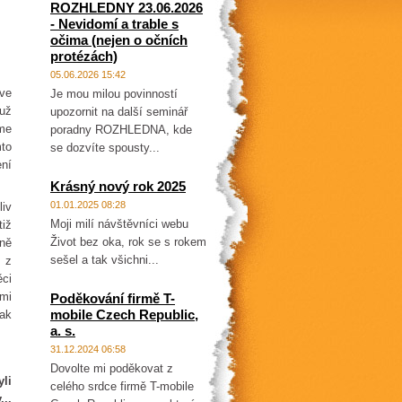
ROZHLEDNY 23.06.2026
- Nevidomí a trable s
očima (nejen o očních
protézách)
05.06.2026 15:42
rve
Je mou milou povinností
už
upozornit na další seminář
eme
poradny ROZHLEDNA, kde
mto
se dozvíte spousty...
ení
Krásný nový rok 2025
01.01.2025 08:28
liv
Moji milí návštěvníci webu
iž
Život bez oka, rok se s rokem
rně
sešel a tak všichni...
, z
ěci
 mi
Poděkování firmě T-
mobile Czech Republic,
tak
a. s.
31.12.2024 06:58
Dovolte mi poděkovat z
yli
celého srdce firmě T-mobile
...