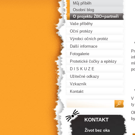
Můj příběh
Osobní blog
O projektu ŽBO+partneři
Vaše příběhy
Oční protézy
Výrobci očních protéz
Další informace
Pr
Fotogalerie
in
Protetické čočky a epitézy
ml
D I S K U Z E
po
Užitečné odkazy
Vzkazník
Kontakt
V 
ty
Ob
by
KONTAKT
Život bez oka