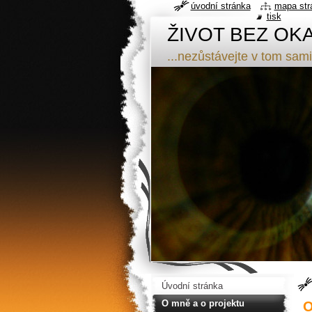
úvodní stránka
mapa str
tisk
ŽIVOT BEZ OK
...nezůstávejte v tom sami
Úvodní stránka
O mně a o projektu
O