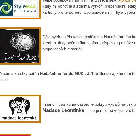
Velké poděkování patří firmě
(
www.styl
který mi ochotně a zdarma vytvořil prezentační letáky
kartičky pro tento web. Spolupráce s ním byla výteč
Dále bych chtěla velice poděkovat Nadačnímu fondu
který mi díky svému finančnímu příspěvku pomůže uh
propagačních materiálů.
 obrovské díky patří i
Nadačnímu fondu MUDr. Jiřího Bessera
, který mi t
ojekt.
Finanční částku na částečné pokrytí výdajů na tisk 
Nadace Leontinka
. Této pomoci si velice váží