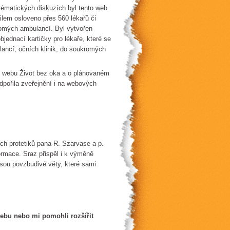
 tématických diskuzích byl tento web
ilem osloveno přes 560 lékařů či
romých ambulancí. Byl vytvořen
objednací kartičky pro lékaře, které se
lancí, očních klinik, do soukromých
 o webu Život bez oka a o plánovaném
pořila zveřejnění i na webových
ích protetiků pana R. Szarvase a p.
ormace. Sraz přispěl i k výměně
jsou povzbudivé věty, které sami
webu nebo mi pomohli rozšířit