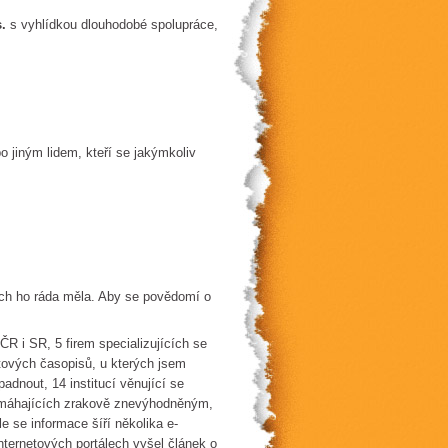
s.
s vyhlídkou dlouhodobé spolupráce,
 jiným lidem, kteří se jakýmkoliv
ch ho ráda měla. Aby se povědomí o
ČR i SR, 5 firem specializujících se
etových časopisů, u kterých jsem
adnout, 14 institucí věnující se
 pomáhajících zrakově znevýhodněným,
e se informace šíří několika e-
nternetových portálech vyšel článek o