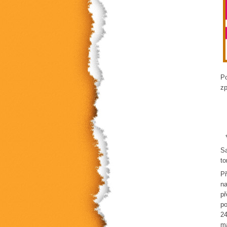
Po
zp
Sa
to
Př
na
př
po
24
ma