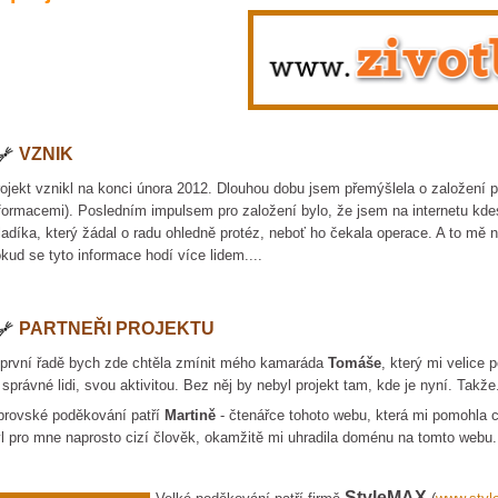
VZNIK
ojekt vznikl na konci února 2012. Dlouhou dobu jsem přemýšlela o založení
formacemi). Posledním impulsem pro založení bylo, že jsem na internetu kdes
adíka, který žádal o radu ohledně protéz, neboť ho čekala operace. A to mě na
kud se tyto informace hodí více lidem....
PARTNEŘI PROJEKTU
první řadě bych zde chtěla zmínit mého kamaráda
Tomáše
, který mi velice
 správné lidi, svou aktivitou. Bez něj by nebyl projekt tam, kde je nyní. Takže
rovské poděkování patří
Martině
- čtenářce tohoto webu, která mi pomohla ce
l pro mne naprosto cizí člověk, okamžitě mi uhradila doménu na tomto webu.
StyleMAX