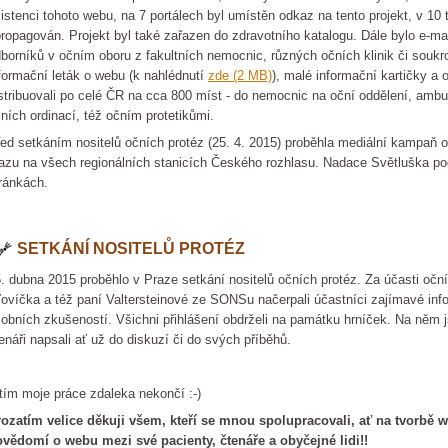
istenci tohoto webu, na 7 portálech byl umístěn odkaz na tento projekt, v 10
ropagován. Projekt byl také zařazen do zdravotního katalogu. Dále bylo e-ma
borníků v očním oboru z fakultních nemocnic, různých očních klinik či souk
formační leták o webu (k nahlédnutí
zde (2 MB)
), malé informační kartičky a 
stribuovali po celé ČR na cca 800 míst - do nemocnic na oční oddělení, ambu
ních ordinací, též očním protetikůmi.
ed setkáním nositelů očních protéz (25. 4. 2015) proběhla mediální kampaň
azu na všech regionálních stanicích Českého rozhlasu. Nadace Světluška pod
ránkách.
SETKÁNÍ NOSITELŮ PROTÉZ
. dubna 2015 proběhlo v Praze setkání nositelů očních protéz. Za účasti očn
ovíčka a též paní Valtersteinové ze SONSu načerpali účastníci zajímavé inf
obních zkušeností. Všichni přihlášení obdrželi na památku hrníček. Na něm 
enáři napsali ať už do diskuzí či do svých příběhů.
tím moje práce zdaleka nekončí :-)
ozatím velice děkuji všem, kteří se mnou spolupracovali, ať na tvorbě 
vědomí o webu mezi své pacienty, čtenáře a obyčejné lidi!!