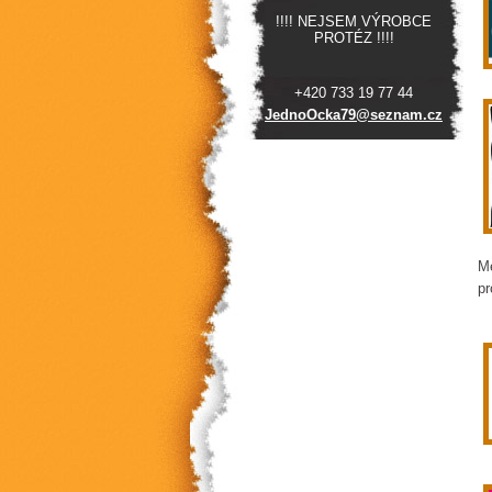
!!!! NEJSEM VÝROBCE
PROTÉZ !!!!
+420 733 19 77 44
JednoOck
a79@sezn
am.cz
Mé
pr