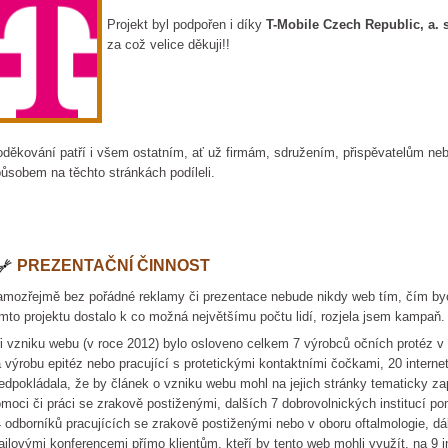
Projekt byl podpořen i díky
T-Mobile Czech Republic, a. 
za což velice děkuji!!
děkování patří i všem ostatním, ať už firmám, sdružením, přispěvatelům nebo
ůsobem na těchto stránkách podíleli.
PREZENTAČNÍ ČINNOST
mozřejmě bez pořádné reklamy či prezentace nebude nikdy web tím, čím by
mto projektu dostalo k co možná největšímu počtu lidí, rozjela jsem kampaň.
i vzniku webu (v roce 2012) bylo osloveno celkem 7 výrobců očních protéz v 
 výrobu epitéz nebo pracující s protetickými kontaktními čočkami, 20 intern
edpokládala, že by článek o vzniku webu mohl na jejich stránky tematicky zap
moci či práci se zrakově postiženými, dalších 7 dobrovolnických institucí
 odborníků pracujících se zrakově postiženými nebo v oboru oftalmologie, dál
ilovými konferencemi přímo klientům, kteří by tento web mohli využít, na 9 i