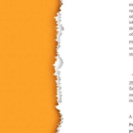
ex
zp
od
in
di
oč
Př
sr
st
25
Šť
os
čt
A 
Pr
po