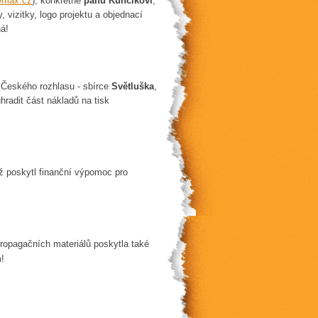
emax.cz
), konkrétně
panu Kunčíkovi
,
, vizitky, logo projektu a objednací
ná!
 Českého rozhlasu - sbírce
Světluška
,
radit část nákladů na tisk
éž poskytl finanční výpomoc pro
propagačních materiálů poskytla také
m!