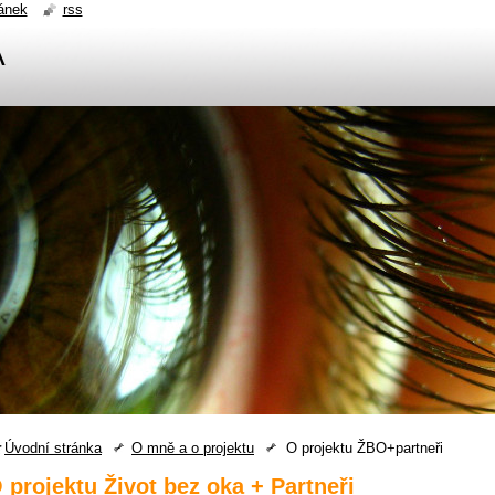
ánek
rss
A
Úvodní stránka
O mně a o projektu
O projektu ŽBO+partneři
 projektu Život bez oka + Partneři