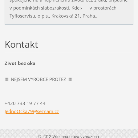
v podmínkách slabozrakosti. Kde:- v prostorách
Tyfloservisu, o.p.s., Krakovská 21, Praha...
Kontakt
Život bez oka
!!!! NEJSEM VÝROBCE PROTÉZ !!!!
+420 733 19 77 44
JednoOck
a79@sezn
am.cz
© 2012 Všechna práva vyhrazena.