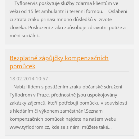
Tyfloservis poskytuje služby zdarma klientům ve
věku od 15 let ambulantní i terénní formou. Oslabení
či ztráta zraku přináší mnoho důsledků v životě
člověka. Poškození zraku způsobuje zdravotní potíže a
mění sociální...
Bezplatné zápůjčky kompenzačních
pomůcek
18.02.2014 10:57
Nabízí lidem s postižením zraku občanské sdružení
Tyflodrom v Praze, přednostně jsou uspokojovány
zakázky zájemců, kteří potřebují pomůcku v souvislosti
s hledáním či výkonem zaměstnání.Seznam
kompenzačních pomůcek najdete na našem webu
www.tyflodrom.cz, kde se s námi můžete také...