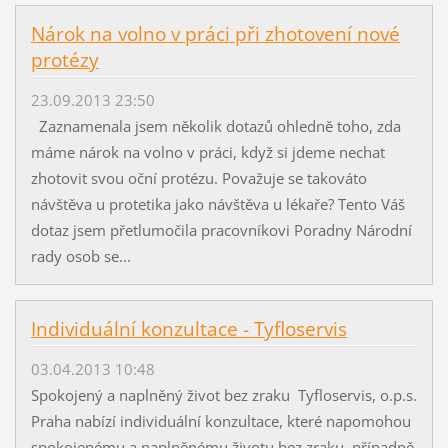
Nárok na volno v práci při zhotovení nové
protézy
23.09.2013 23:50
Zaznamenala jsem několik dotazů ohledně toho, zda
máme nárok na volno v práci, když si jdeme nechat
zhotovit svou oční protézu. Považuje se takováto
návštěva u protetika jako návštěva u lékaře? Tento Váš
dotaz jsem přetlumočila pracovníkovi Poradny Národní
rady osob se...
Individuální konzultace - Tyfloservis
03.04.2013 10:48
Spokojený a naplněný život bez zraku Tyfloservis, o.p.s.
Praha nabízí individuální konzultace, které napomohou
spokojenému a naplněnému životu bez zraku, případně