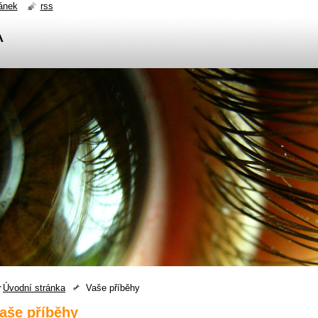
ánek
rss
A
Úvodní stránka
Vaše příběhy
aše příběhy