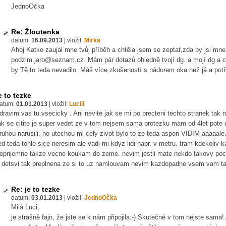
JednoOčka
Re: Žloutenka
datum:
16.09.2013
|
vložil:
Mirka
Ahoj Katko zaujal mne tvůj příběh a chtěla jsem se zeptat,zda by jsi mne
podzim.jaro@seznam.cz. Mám pár dotazů ohledně tvojí dg. a mojí dg a ch
by Tě to teda nevadilo. Máš více zkušeností s nádorem oka než já a potře
e to tezke
atum:
01.01.2013
|
vložil:
Luciii
dravim vas tu vsecicky . Ani nevite jak se mi po precteni techto stranek tak n
ak se citite je super vedet ze v tom nejsem sama protezku mam od 4let pote co 
ruhou narusili. no utechou mi cely zivot bylo to ze teda aspon VIDIM aaaaale. 
ed teda tohle sice neresim ale vadi mi kdyz lidi napr. v metru. tram kdekoliv k
eprijemne takze vecne koukam do zeme. nevim jestli mate nekdo takovy poci
 detsvi tak preplnena ze si to uz namlouvam nevim kazdopadne vsem vam ta
Re: je to tezke
datum:
03.01.2013
|
vložil:
JednoOčka
Milá Luci,
je strašně fajn, že jste se k nám připojila:-) Skutečně v tom nejste sama!