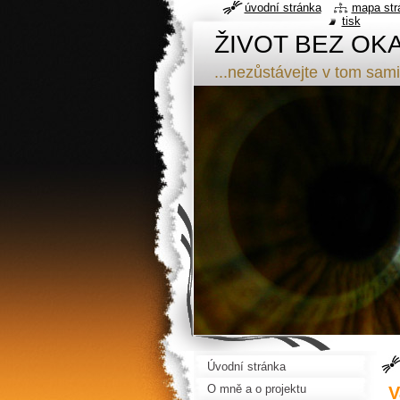
úvodní stránka
mapa str
tisk
ŽIVOT BEZ OK
...nezůstávejte v tom sami
Úvodní stránka
O mně a o projektu
V