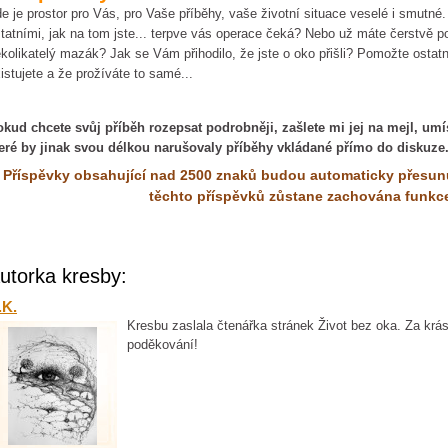
e je prostor pro Vás, pro Vaše příběhy, vaše životní situace veselé i smutné
tatními, jak na tom jste... terpve vás operace čeká? Nebo už máte čerstvě p
kolikatelý mazák? Jak se Vám přihodilo, že jste o oko přišli? Pomožte ostat
istujete a že prožíváte to samé...
kud chcete svůj příběh rozepsat podrobněji, zašlete mi jej na mejl, um
eré by jinak svou délkou narušovaly příběhy vkládané přímo do diskuze.
Příspěvky obsahující nad 2500 znaků budou automaticky přesunut
těchto příspěvků zůstane zachována funkce
utorka kresby:
.K.
Kresbu zaslala čtenářka stránek Život bez oka. Za krás
poděkování!