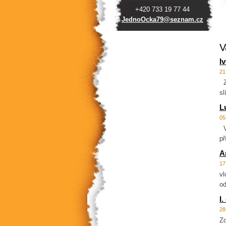
+420 733 19 77 44
JednoOck
a79@sezn
am.cz
V
I
21
Zd
sl
Lu
05
Vš
př
A
17
vl
od
I
28
Zd