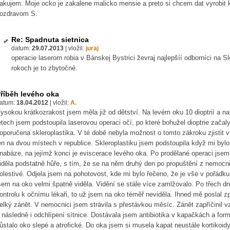
akujem. Moje ocko je zakalene malicko mensie a preto si chcem dat vyrobit
ozdravom S.
Re: Spadnuta sietnica
datum:
29.07.2013
|
vložil:
juraj
operacie laserom robia v Bánskej Bystrici ževraj najlepšíí odborníci na 
rokoch je to zbytočné.
říběh levého oka
atum:
18.04.2012
|
vložil:
A.
ysokou krátkozrakost jsem měla již od dětství. Na levém oku 10 dioptrií a 
etech jsem podstoupila laserovou operaci očí, po které bohužel dioptrie začaly
oporučena skleroplastika. V té době nebyla možnost o tomto zákroku zjistit v
en na dvou místech v republice. Skleroplastiku jsem podstoupila když mi bylo 
nabáze, na jejímž konci je eviscerace levého oka. Po prodělané operaci jsem 
iděla podstatně hůře, s tím, že se na něm druhý den po propuštění z nemocn
olestivé. Odjela jsem na pohotovost, kde mi bylo řečeno, že je vše v pořádku,
sem na oko velmi špatně viděla. Vidění se stále více zamlžovalo. Po třech 
ontrolu k očnímu lékaři, to už jsem na oko téměř neviděla. Ihned mě poslal z
elký zánět. V nemocnici jsem strávila s přestávkou měsíc. Zánět zapříčinil v
 následně i odchlípení sítnice. Dostávala jsem antibiotika v kapačkách a fo
ůstalo oko slepé a atrofické. Do oka jsem si musela kapat neustále kortikoidy 