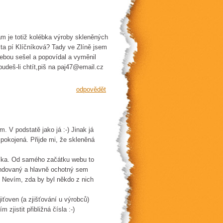
am je totiž kolébka výroby skleněných
 ta pí Klíčníková? Tady ve Zlíně jsem
Tebou sešel a popovídal a vyměnil
budeš-li chtít,piš na paj47@email.cz
odpovědět
. V podstatě jako já :-) Jinak já
okojená. Přijde mi, že skleněná
orníka. Od samého začátku webu to
undovaný a hlavně ochotný sem
ř. Nevím, zda by byl někdo z nich
jiťoven (a zjišťování u výrobců)
 zjistit přibližná čísla :-)