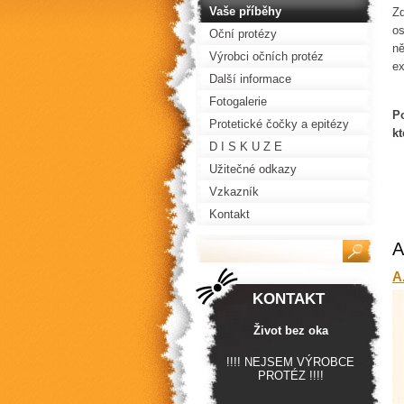
Vaše příběhy
Zd
os
Oční protézy
ně
Výrobci očních protéz
ex
Další informace
Fotogalerie
Po
Protetické čočky a epitézy
kt
D I S K U Z E
Užitečné odkazy
Vzkazník
Kontakt
A
A
KONTAKT
Život bez oka
!!!! NEJSEM VÝROBCE
PROTÉZ !!!!