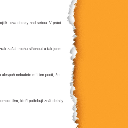
ojitě - dva obrazy nad sebou. V práci
zrak začal trochu slábnout a tak jsem
alespoň nebudete mít ten pocit, že
omoci těm, kteří potřebují znát detaily