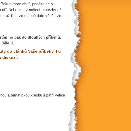
. Pokud máte chuť, podělte se s
o ní? Nebo jste v nošení protézky už
ním už tím, že o sobě dáte vědět, že
ístím ho pak do dlouhých příběhů,
 Děkuji.
y do článků Vaše příběhy. I u
 diskuzí.
nou a tématickou kresbu ji patří veliké