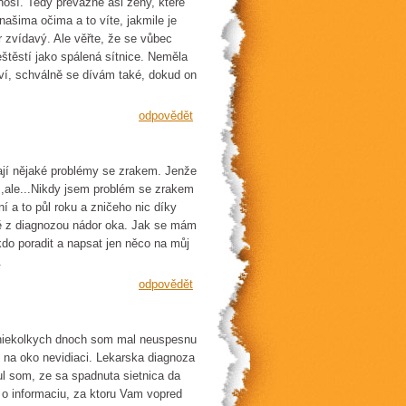
nosí. Tedy převážně asi ženy, které
našima očima a to víte, jakmile je
or zvídavý. Ale věřte, že se vůbec
štěstí jako spálená sítnice. Neměla
iví, schválně se dívám také, dokud on
odpovědět
ají nějaké problémy se zrakem. Jenže
m,ale...Nikdy jsem problém se zrakem
í a to půl roku a zničeho nic díky
tě z diagnozou nádor oka. Jak se mám
do poradit a napsat jen něco na můj
.
odpovědět
 niekolkych dnoch som mal neuspesnu
na oko nevidiaci. Lekarska diagnoza
ul som, ze sa spadnuta sietnica da
 o informaciu, za ktoru Vam vopred