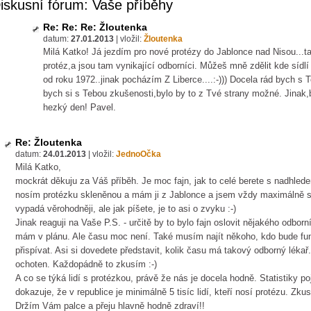
iskusní fórum: Vaše příběhy
Re: Re: Re: Žloutenka
datum:
27.01.2013
|
vložil:
Žloutenka
Milá Katko! Já jezdím pro nové protézy do Jablonce nad Nisou...t
protéz,a jsou tam vynikající odborníci. Můžeš mně zdělit kde sídlí
od roku 1972..jinak pocházím Z Liberce....:-))) Docela rád bych s 
bych si s Tebou zkušenosti,bylo by to z Tvé strany možné. Jinak,
hezký den! Pavel.
Re: Žloutenka
datum:
24.01.2013
|
vložil:
JednoOčka
Milá Katko,
mockrát děkuju za Váš příběh. Je moc fajn, jak to celé berete s nadhledem
nosím protézku skleněnou a mám ji z Jablonce a jsem vždy maximálně sp
vypadá věrohodněji, ale jak píšete, je to asi o zvyku :-)
Jinak reaguji na Vaše P.S. - určitě by to bylo fajn oslovit nějakého odb
mám v plánu. Ale času moc není. Také musím najít někoho, kdo bude f
přispívat. Asi si dovedete představit, kolik času má takový odborný léka
ochoten. Každopádně to zkusím :-)
A co se týká lidí s protézkou, právě že nás je docela hodně. Statistiky po
dokazuje, že v republice je minimálně 5 tisíc lidí, kteří nosí protézu. Zkusím
Držím Vám palce a přeju hlavně hodně zdraví!!