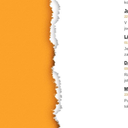
ko
J
22
V 
js
L
01
Je
za
D
03
Rá
js
M
23
Po
to