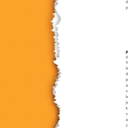
d
p
P
d
V
l
d
j
a
v
b
j
k
v
a
z