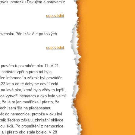
 kryciu protezku.Dakujem a ostavam z
odpovědět
Slovensku.Pán izák.Ale po tolkých
odpovědět
na pravém tupozrakém oku 11. V 21
 narůstat zpět a proto mi byla
íce informací a zákrok byl prováděn
22 let a od té doby se odvíjí celá
na levé oko, které bylo vždy to lepší,
ice vytvořil hematom a oko bylo velmi
 že je to jen modřinka i přesto, že
dnech jsem šla na předepsanou
pět do nemocnice, protože v oku byl
znik šedého zákalu, zhnisání sklivce
rmou léků. Po propuštění z nemocnice
a i přesto oko stále bolelo. V 28