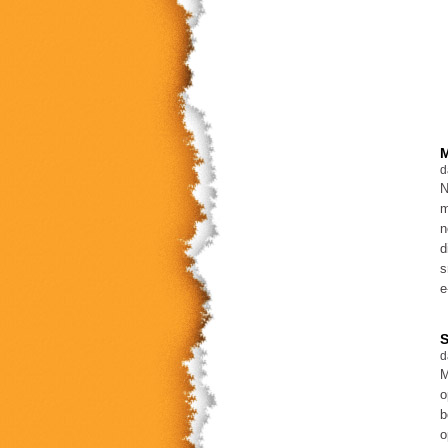
M
d
N
m
n
d
s
e
S
d
M
o
b
o