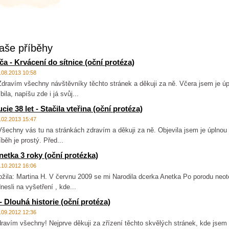
aše příběhy
vča - Krvácení do sítnice (oční protéza)
.08.2013 10:58
ravím všechny návštěvníky těchto stránek a děkuji za ně. Včera jsem je úp
íbila, napíšu zde i já svůj...
cie 38 let - Stačila vteřina (oční protéza)
.02.2013 15:47
echny vás tu na stránkách zdravím a děkuji za ně. Objevila jsem je úplnou 
íběh je prostý. Před...
netka 3 roky (oční protézka)
.10.2012 16:06
ožila: Martina H. V červnu 2009 se mi Narodila dcerka Anetka Po porodu neote
nesli na vyšetření , kde...
. - Dlouhá historie (oční protéza)
.09.2012 12:36
ravím všechny! Nejprve děkuji za zřízení těchto skvělých stránek, kde jsem