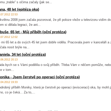
mu „trable“ s očima začaly (jak se...
ana, 48 let (epitéza oka)
.07.2012 22:53
květnu 2008 jsem začala pozorovat, že při poloze vleže u televizoru vidím dv
em si dělala legraci, že ani...
ibuše, 65 let - Můj příběh (oční protéza)
.07.2012 12:02
 mi 65 let a do svých 45 let jsem dobře viděla. Pracovala jsem v kanceláři a 
čala nosit brýle na...
aniela, 34 let (oční protéza)
.06.2012 20:13
da bych se s Vámi podělila o svůj příběh. Třeba Vám v něčem pomůže, nebo 
te v tom...
onika - Jsem čerstvě po operaci (oční protéza)
.04.2012 19:33
drobný příběh Moniky, která je čerstvě po operaci (evisceraci) oka, by mohl p
ho, co je čeká... Za to,...