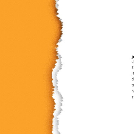
j
d
z
j
d
t
n
z