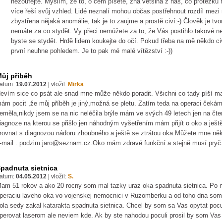
nezoufejte. Myslím, že to, o čem píšete, zná většina z nás, co protézku 
více řeší svůj vzhled. Lidé neznalí mohou občas postřehnout rozdíl mezi 
zbystřena nějaká anomálie, tak je to zaujme a prostě civí:-) Člověk je tv
nemáte za co stydět. Vy přeci nemůžete za to, že Vás postihlo takové ne
byste se stydět. Hrdě lidem koukejte do očí. Pokud třeba na mě někdo c
první neuhne pohledem. Je to pak mé malé vítězství :-))
ůj příběh
atum:
19.07.2012
|
vložil:
Mirka
evím sice co psát ale snad mne může někdo poradit. Všichni co tady píší m
ám pocit ,že můj příběh je jiný,možná se pletu. Zatím teda na operaci čeká
eměla,nikdy jsem se na nic neléčila brýle mám ve svých 49 letech jen na čten
iagnoze na kterou se přišlo jen náhodným vyšetřením mám přijít o oko a ješ
rovnat s diagnozou nádoru zhoubného a ještě se ztrátou oka.Můžete mne něk
-mail . podzim.jaro@seznam.cz.Oko mám zdravé funkční a stejně musí pryč
padnuta sietnica
atum:
04.05.2012
|
vložil:
S.
am 51 rokov a ako 20 rocny som mal tazky uraz oka spadnuta sietnica. Po
peraciu laveho oka vo vojenskej nemocnici v Ruzomberku a od toho dna som 
ola sedy zakal katarakta spadnuta sietnica. Chcel by som sa Vas opytat poc
perovat laserom ale neviem kde. Ak by ste nahodou poculi prosil by som Vas