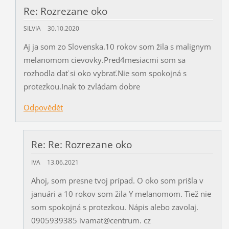
Re: Rozrezane oko
SILVIA
30.10.2020
Aj ja som zo Slovenska.10 rokov som žila s malignym
melanomom cievovky.Pred4mesiacmi som sa
rozhodla dať si oko vybrať.Nie som spokojná s
protezkou.Inak to zvládam dobre
Odpovědět
Re: Re: Rozrezane oko
IVA
13.06.2021
Ahoj, som presne tvoj prípad. O oko som prišla v
januári a 10 rokov som žila Y melanomom. Tiež nie
som spokojná s protezkou. Nápis alebo zavolaj.
0905939385 ivamat@centrum. cz