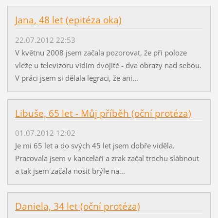
Jana, 48 let (epitéza oka)
22.07.2012 22:53
V květnu 2008 jsem začala pozorovat, že při poloze
vleže u televizoru vidím dvojitě - dva obrazy nad sebou.
V práci jsem si dělala legraci, že ani...
Libuše, 65 let - Můj příběh (oční protéza)
01.07.2012 12:02
Je mi 65 let a do svých 45 let jsem dobře viděla.
Pracovala jsem v kanceláři a zrak začal trochu slábnout
a tak jsem začala nosit brýle na...
Daniela, 34 let (oční protéza)