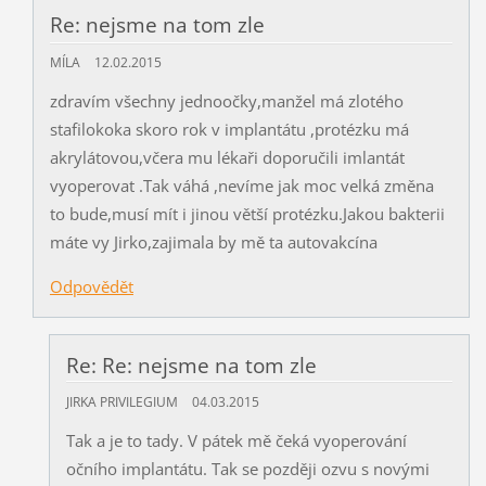
Re: nejsme na tom zle
MÍLA
12.02.2015
zdravím všechny jednoočky,manžel má zlotého
stafilokoka skoro rok v implantátu ,protézku má
akrylátovou,včera mu lékaři doporučili imlantát
vyoperovat .Tak váhá ,nevíme jak moc velká změna
to bude,musí mít i jinou větší protézku.Jakou bakterii
máte vy Jirko,zajimala by mě ta autovakcína
Odpovědět
Re: Re: nejsme na tom zle
JIRKA PRIVILEGIUM
04.03.2015
Tak a je to tady. V pátek mě čeká vyoperování
očního implantátu. Tak se později ozvu s novými