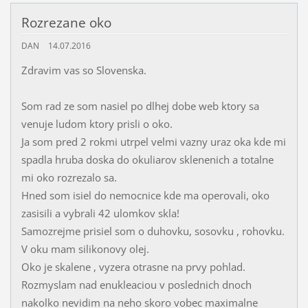
Rozrezane oko
DAN
14.07.2016
Zdravim vas so Slovenska.
Som rad ze som nasiel po dlhej dobe web ktory sa
venuje ludom ktory prisli o oko.
Ja som pred 2 rokmi utrpel velmi vazny uraz oka kde mi
spadla hruba doska do okuliarov sklenenich a totalne
mi oko rozrezalo sa.
Hned som isiel do nemocnice kde ma operovali, oko
zasisili a vybrali 42 ulomkov skla!
Samozrejme prisiel som o duhovku, sosovku , rohovku.
V oku mam silikonovy olej.
Oko je skalene , vyzera otrasne na prvy pohlad.
Rozmyslam nad enukleaciou v poslednich dnoch
nakolko nevidim na neho skoro vobec maximalne