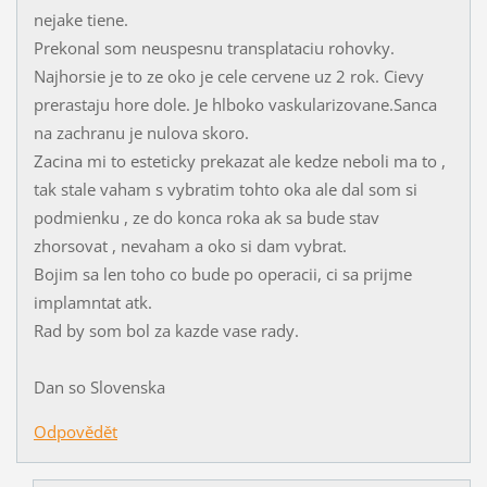
nejake tiene.
Prekonal som neuspesnu transplataciu rohovky.
Najhorsie je to ze oko je cele cervene uz 2 rok. Cievy
prerastaju hore dole. Je hlboko vaskularizovane.Sanca
na zachranu je nulova skoro.
Zacina mi to esteticky prekazat ale kedze neboli ma to ,
tak stale vaham s vybratim tohto oka ale dal som si
podmienku , ze do konca roka ak sa bude stav
zhorsovat , nevaham a oko si dam vybrat.
Bojim sa len toho co bude po operacii, ci sa prijme
implamntat atk.
Rad by som bol za kazde vase rady.
Dan so Slovenska
Odpovědět