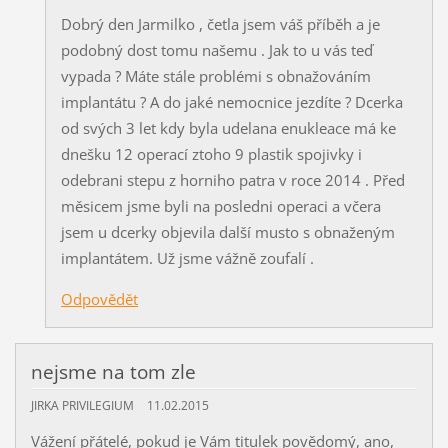
Dobrý den Jarmilko , četla jsem váš příběh a je
podobný dost tomu našemu . Jak to u vás teď
vypada ? Máte stále problémi s obnažováním
implantátu ? A do jaké nemocnice jezdíte ? Dcerka
od svých 3 let kdy byla udelana enukleace má ke
dnešku 12 operací ztoho 9 plastik spojivky i
odebrani stepu z horniho patra v roce 2014 . Před
měsicem jsme byli na posledni operaci a včera
jsem u dcerky objevila další musto s obnaženým
implantátem. Už jsme vážně zoufalí .
Odpovědět
nejsme na tom zle
JIRKA PRIVILEGIUM
11.02.2015
Vážení přátelé, pokud je Vám titulek povědomý, ano,