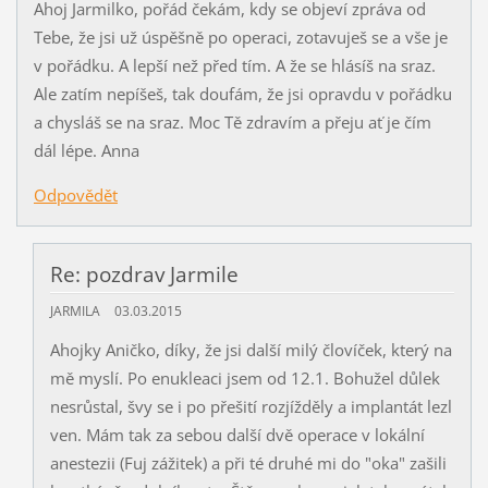
Ahoj Jarmilko, pořád čekám, kdy se objeví zpráva od
Tebe, že jsi už úspěšně po operaci, zotavuješ se a vše je
v pořádku. A lepší než před tím. A že se hlásíš na sraz.
Ale zatím nepíšeš, tak doufám, že jsi opravdu v pořádku
a chysláš se na sraz. Moc Tě zdravím a přeju ať je čím
dál lépe. Anna
Odpovědět
Re: pozdrav Jarmile
JARMILA
03.03.2015
Ahojky Aničko, díky, že jsi další milý človíček, který na
mě myslí. Po enukleaci jsem od 12.1. Bohužel důlek
nesrůstal, švy se i po přešití rozjížděly a implantát lezl
ven. Mám tak za sebou další dvě operace v lokální
anestezii (Fuj zážitek) a při té druhé mi do "oka" zašili