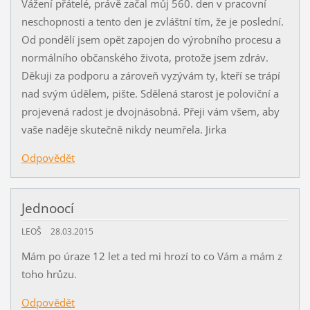
Vážení přátelé, právě začal můj 560. den v pracovní
neschopnosti a tento den je zvláštní tím, že je poslední.
Od pondělí jsem opět zapojen do výrobního procesu a
normálního občanského života, protože jsem zdráv.
Děkuji za podporu a zároveň vyzývám ty, kteří se trápí
nad svým údělem, pište. Sdělená starost je poloviční a
projevená radost je dvojnásobná. Přeji vám všem, aby
vaše naděje skutečně nikdy neumřela. Jirka
Odpovědět
Jednoocí
LEOŠ
28.03.2015
Mám po úraze 12 let a ted mi hrozí to co Vám a mám z
toho hrůzu.
Odpovědět