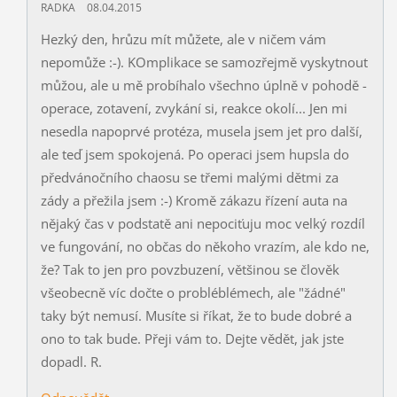
RADKA
08.04.2015
Hezký den, hrůzu mít můžete, ale v ničem vám
nepomůže :-). KOmplikace se samozřejmě vyskytnout
můžou, ale u mě probíhalo všechno úplně v pohodě -
operace, zotavení, zvykání si, reakce okolí... Jen mi
nesedla napoprvé protéza, musela jsem jet pro další,
ale teď jsem spokojená. Po operaci jsem hupsla do
předvánočního chaosu se třemi malými dětmi za
zády a přežila jsem :-) Kromě zákazu řízení auta na
nějaký čas v podstatě ani nepociťuju moc velký rozdíl
ve fungování, no občas do někoho vrazím, ale kdo ne,
že? Tak to jen pro povzbuzení, většinou se člověk
všeobecně víc dočte o probléblémech, ale "žádné"
taky být nemusí. Musíte si říkat, že to bude dobré a
ono to tak bude. Přeji vám to. Dejte vědět, jak jste
dopadl. R.