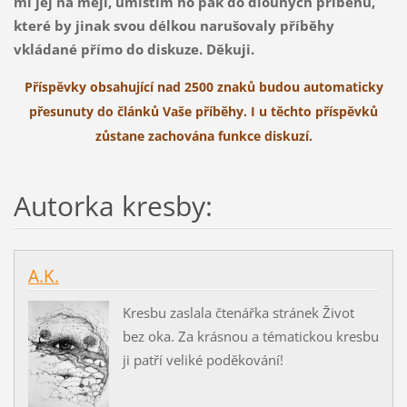
mi jej na mejl, umístím ho pak do dlouhých příběhů,
které by jinak svou délkou narušovaly příběhy
vkládané přímo do diskuze. Děkuji.
Příspěvky obsahující nad 2500 znaků budou automaticky
přesunuty do článků Vaše příběhy. I u těchto příspěvků
zůstane zachována funkce diskuzí.
Autorka kresby:
A.K.
Kresbu zaslala čtenářka stránek Život
bez oka. Za krásnou a tématickou kresbu
ji patří veliké poděkování!