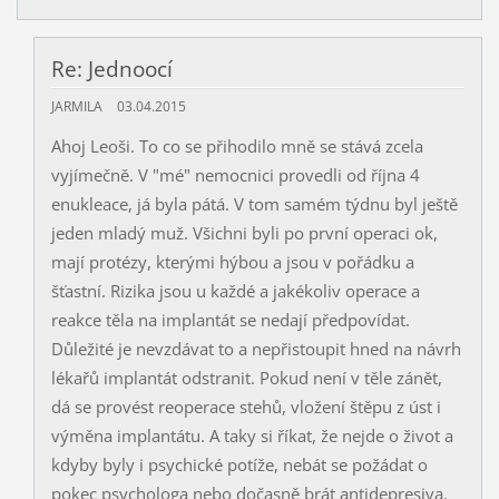
Re: Jednoocí
JARMILA
03.04.2015
Ahoj Leoši. To co se přihodilo mně se stává zcela
vyjímečně. V "mé" nemocnici provedli od října 4
enukleace, já byla pátá. V tom samém týdnu byl ještě
jeden mladý muž. Všichni byli po první operaci ok,
mají protézy, kterými hýbou a jsou v pořádku a
šťastní. Rizika jsou u každé a jakékoliv operace a
reakce těla na implantát se nedají předpovídat.
Důležité je nevzdávat to a nepřistoupit hned na návrh
lékařů implantát odstranit. Pokud není v těle zánět,
dá se provést reoperace stehů, vložení štěpu z úst i
výměna implantátu. A taky si říkat, že nejde o život a
kdyby byly i psychické potíže, nebát se požádat o
pokec psychologa nebo dočasně brát antidepresiva.