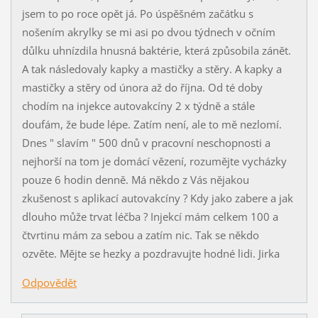
jsem to po roce opět já. Po úspěšném začátku s
nošením akrylky se mi asi po dvou týdnech v očním
důlku uhnízdila hnusná baktérie, která způsobila zánět.
A tak následovaly kapky a mastičky a stěry. A kapky a
mastičky a stěry od února až do října. Od té doby
chodím na injekce autovakcíny 2 x týdně a stále
doufám, že bude lépe. Zatím není, ale to mě nezlomí.
Dnes " slavím " 500 dnů v pracovní neschopnosti a
nejhorší na tom je domácí vězení, rozumějte vycházky
pouze 6 hodin denně. Má někdo z Vás nějakou
zkušenost s aplikací autovakcíny ? Kdy jako zabere a jak
dlouho může trvat léčba ? Injekcí mám celkem 100 a
čtvrtinu mám za sebou a zatím nic. Tak se někdo
ozvěte. Mějte se hezky a pozdravujte hodné lidi. Jirka
Odpovědět