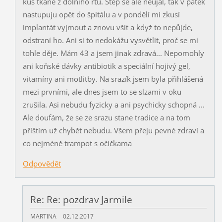
kus tkáně z dolního rtu. Štěp se ale neujal, tak v pátek
nastupuju opět do špitálu a v pondělí mi zkusí
implantát vyjmout a znovu všít a když to nepůjde,
odstraní ho. Ani si to nedokážu vysvětlit, proč se mi
tohle děje. Mám 43 a jsem jinak zdravá... Nepomohly
ani koňské dávky antibiotik a speciální hojivý gel,
vitamíny ani motlitby. Na srazík jsem byla přihlášená
mezi prvními, ale dnes jsem to se slzami v oku
zrušila. Asi nebudu fyzicky a ani psychicky schopná ...
Ale doufám, že se ze srazu stane tradice a na tom
příštím už chybět nebudu. Všem přeju pevné zdraví a
co nejméně trampot s očičkama
Odpovědět
Re: Re: pozdrav Jarmile
MARTINA
02.12.2017