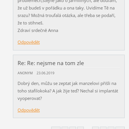
problémech,stejně jako o Jarmiliných, ale doufám,
že už budeš v pořádku a ona taky. Uvidíme Tě na
srazu? Možná troufalá otázka, ale třeba se podaří,
že to stihneš.
Zdraví srdečně Anna
Odpovědět
Re: Re: nejsme na tom zle
ANONYM
23.06.2019
Dobrý den, můžu se zeptat jak manzelovi přišli na
toho stafilokoka? A jak žije teď? Nechal si implantát
vyoperovat?
Odpovědět