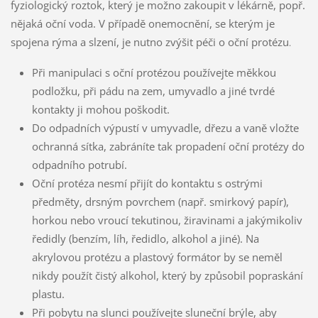
fyziologický roztok, který je možno zakoupit v lékárně, popř.
nějaká oční voda. V případě onemocnění, se kterým je
spojena rýma a slzení, je nutno zvýšit péči o oční protézu
.
Při manipulaci s oční protézou používejte měkkou
podložku, při pádu na zem, umyvadlo a jiné tvrdé
kontakty ji mohou poškodit.
Do odpadních výpustí v umyvadle, dřezu a vaně vložte
ochranná sítka, zabráníte tak propadení oční protézy do
odpadního potrubí.
Oční protéza nesmí přijít do kontaktu s ostrými
předměty, drsným povrchem (např. smirkový papír),
horkou nebo vroucí tekutinou, žiravinami a jakýmikoliv
ředidly (benzím, líh, ředidlo, alkohol a jiné). Na
akrylovou protézu a plastový formátor by se neměl
nikdy použít čistý alkohol, který by způsobil popraskání
plastu.
Při pobytu na slunci používejte sluneční brýle, aby