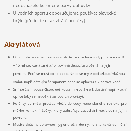
nedocházelo ke změně barvy duhovky.
U vodních sportů doporučujeme používat plavecké
brýle (předejdete tak ztrátě protézy).
Akrylátová
Oční protéza se nejprve ponoří do teplé mýdlové vody přibližně na 10
– 15 minut, která změkčí bílkovinná depozita uložená na jejím
povrchu. Poté se musí opláchnout. Nebo se myje pod tekoucí vlažnou
vodou např. dětským šamponem nebo se oplachuje v borové vodě.
Smí se čistit pouze čistou utěrkou z mikrovlákna k dostání např. v oční
optice (aby se nepoškrábal povrch protézy).
Poté by se měla protéza vložit do vody nebo slaného roztoku pro
měkké kontaktní čočky, který zabraňuje zasychání nečistot na jejím
povrchu.
Musíte dbát na správnou hygienu oční dutiny, to znamená denně si