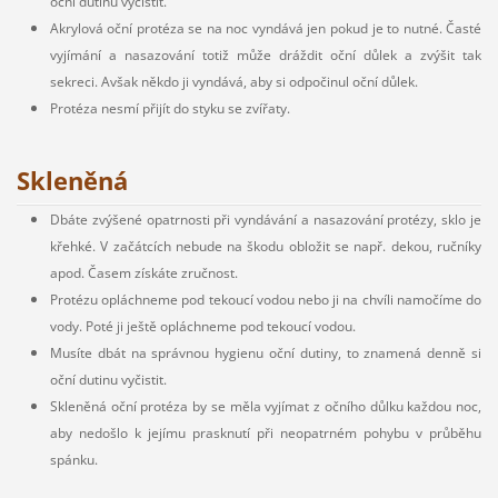
oční dutinu vyčistit.
Akrylová oční protéza se na noc vyndává jen pokud je to nutné. Časté
vyjímání a nasazování totiž může dráždit oční důlek a zvýšit tak
sekreci. Avšak někdo ji vyndává, aby si odpočinul oční důlek.
Protéza nesmí přijít do styku se zvířaty.
Skleněná
Dbáte zvýšené opatrnosti při vyndávání a nasazování protézy, sklo je
křehké. V začátcích nebude na škodu obložit se např. dekou, ručníky
apod. Časem získáte zručnost.
Protézu opláchneme pod tekoucí vodou nebo ji na chvíli namočíme do
vody. Poté ji ještě opláchneme pod tekoucí vodou.
Musíte dbát na správnou hygienu oční dutiny, to znamená denně si
oční dutinu vyčistit.
Skleněná oční protéza by se měla vyjímat z očního důlku každou noc,
aby nedošlo k jejímu prasknutí při neopatrném pohybu v průběhu
spánku.