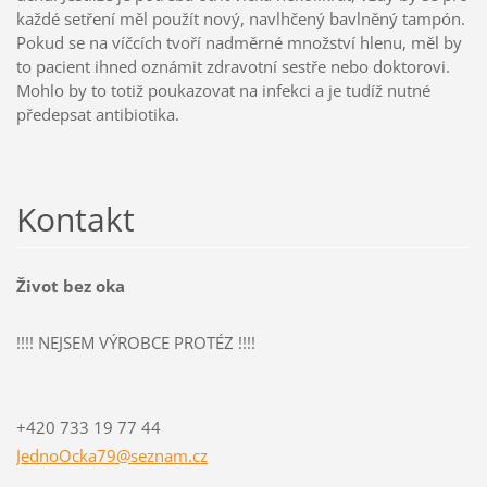
každé setření měl použít nový, navlhčený bavlněný tampón.
Pokud se na víčcích tvoří nadměrné množství hlenu, měl by
to pacient ihned oznámit zdravotní sestře nebo doktorovi.
Mohlo by to totiž poukazovat na infekci a je tudíž nutné
předepsat antibiotika.
Kontakt
Život bez oka
!!!! NEJSEM VÝROBCE PROTÉZ !!!!
+420 733 19 77 44
JednoOck
a79@sezn
am.cz