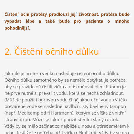
Čištění oční protézy prodlouží její životnost, protéza bude
vypadat lépe a také bude pro pacienta o mnoho
pohodlnější.
2. Čištění očního důlku
Jakmile je protéza venku následuje čištění očního důlku.
Očního důlku samotného by se nemělo dotýkat. Je potřeba,
aby se pravidelně čistili víčka a odstraňoval hlen. K tomu je
nejprve nutné si převařit vodu, která se nechá zchladnout.
(Můžete použít i borovou vodu či nějakou oční vodu.) V této
převařené vodě se následně navlhčí čistý bavlněný tampón
(např. Medicomp od fi Hartmann), kterým se víčka z vnitřní
strany otřou. Může se taktéž použít sterilní slaný roztok.
Vždy by se mělo začínat co nejblíže u nosu a otírat směrem k
uchu. Jestliže je potřeba otřít víčka několikrát, vždy by se pro