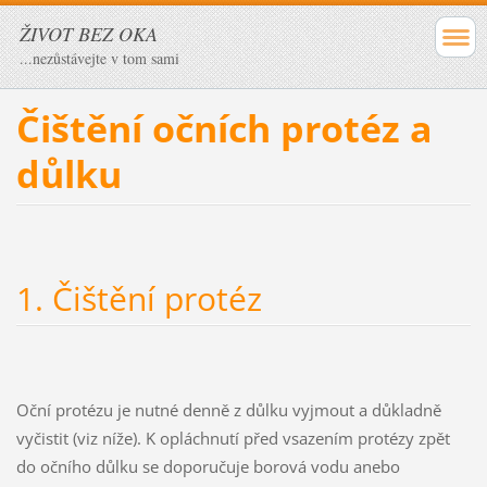
ŽIVOT BEZ OKA
...nezůstávejte v tom sami
Čištění očních protéz a
důlku
1. Čištění protéz
Oční protézu je nutné denně z důlku vyjmout a důkladně
vyčistit (viz níže). K opláchnutí před vsazením protézy zpět
do očního důlku se doporučuje borová vodu anebo